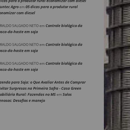
dicas para o produtor rural economizar com diesel
Nuntec Agro
05 dicas para o produtor rural
em
onomizar com diesel
Controle biológico da
RALDO SALGADO NETO
em
sca-da-haste em soja
Controle biológico da
RALDO SALGADO NETO
em
sca-da-haste em soja
Controle biológico da
RALDO SALGADO NETO
em
sca-da-haste em soja
zenda para Soja: o Que Avaliar Antes de Comprar
Evitar Surpresas na Primeira Safra - Casa Green
obiliária Rural: Fazendas no MS
Solos
em
enosos: Desafios e manejo