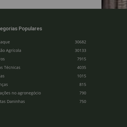
egorias Populares
taque
30682
ão Agrícola
30133
ros
7915
as Técnicas
4035
gas
1015
nças
815
vações no agronegócio
790
ntas Daninhas
750