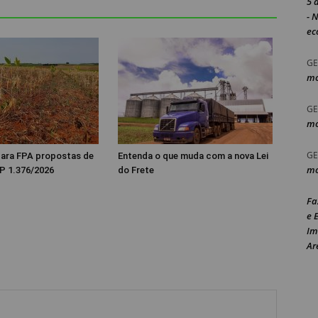
5 
- 
ec
GE
mo
GE
mo
GE
 para FPA propostas de
Entenda o que muda com a nova Lei
mo
P 1.376/2026
do Frete
Fa
e 
Im
Ar