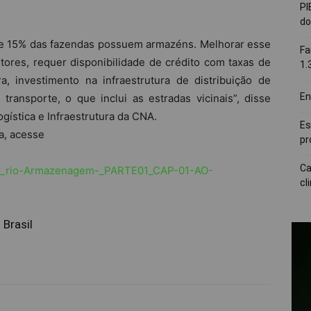
PI
do
nte 15% das fazendas possuem armazéns. Melhorar esse
Fa
tores, requer disponibilidade de crédito com taxas de
1.
a, investimento na infraestrutura de distribuição de
En
ransporte, o que inclui as estradas vicinais”, disse
gística e Infraestrutura da CNA.
Es
a, acesse
pr
Ca
ato_rio-Armazenagem-_PARTE01_CAP-01-AO-
cl
 Brasil