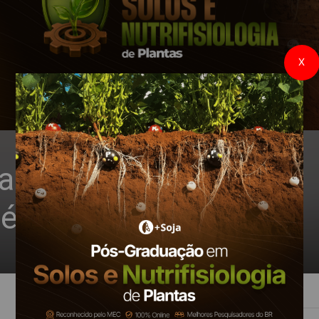
X
s fazendas no Brasil
éns