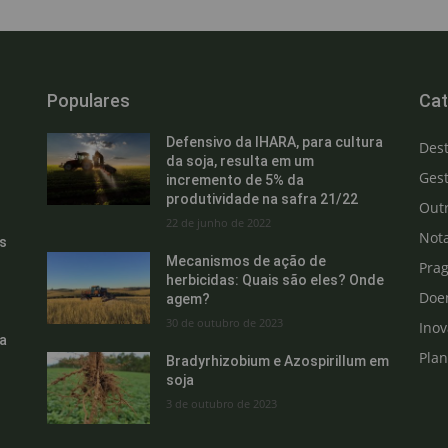
Populares
Cat
Defensivo da IHARA, para cultura
Des
da soja, resulta em um
Gest
incremento de 5% da
produtividade na safra 21/22
Out
22 de junho de 2022
Not
s
Mecanismos de ação de
Pra
herbicidas: Quais são eles? Onde
Doe
agem?
30 de outubro de 2023
Ino
a
Pla
Bradyrhizobium e Azospirillum em
soja
3 de outubro de 2023