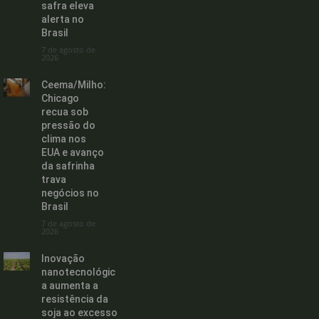
safra eleva
alerta no
Brasil
7 de agosto de
2026
Ceema/Milho:
Chicago
recua sob
pressão do
clima nos
EUA e avanço
da safrinha
trava
negócios no
Brasil
7 de agosto de
2026
Inovação
nanotecnológic
a aumenta a
resistência da
soja ao excesso