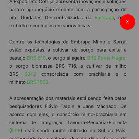
A Expodireto Cotrijal apresenta inovações e soluções
para o agronegócio e conta com a participação de
oito Unidades Descentralizadas da
Embrapa
, que
X
exibirão tecnologias em vários locais.
Dentre as tecnologias da Embrapa Milho e Sorgo
estão expostas a cultivar de sorgo para corte e
pastejo
BRS 810
, o sorgo silageiro
BRS Ponta Negra
,
o sorgo biomassa BRS 716, a cultivar de milho
BRS
3042
consorciada com brachiaria e o
milheto
BRS 1503
.
A apresentação dos materiais está sendo feita pelos
pesquisadores Flávio Tardin e Jane Machado. De
acordo com eles, o consórcio milho-brachiaria em
sistema de Integração Lavoura-Pecuária-Floresta
(
ILPF
) está sendo muito utilizado no Sul do País,
colaborando para melhoria do solo, diversificação de