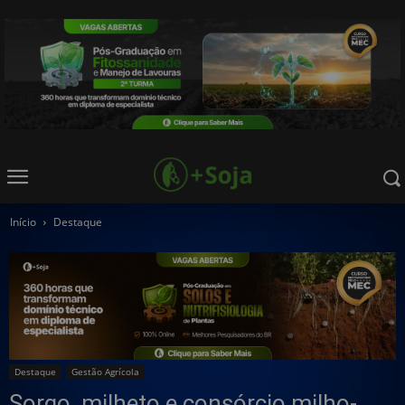
Início
Destaque
Destaque
Gestão Agrícola
Sorgo, milheto e consórcio milho-