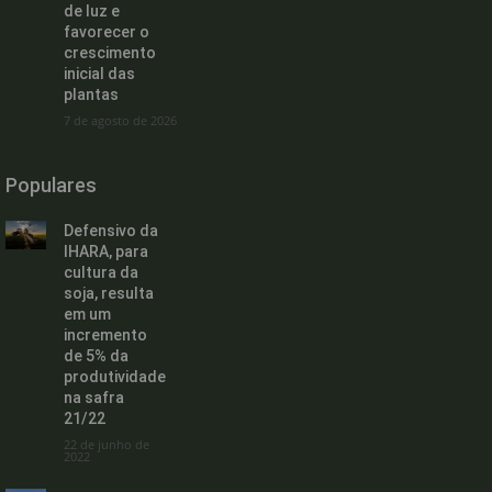
de luz e
favorecer o
crescimento
inicial das
plantas
7 de agosto de 2026
Populares
Defensivo da
IHARA, para
cultura da
soja, resulta
em um
incremento
de 5% da
produtividade
na safra
21/22
22 de junho de
2022