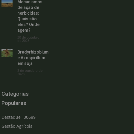
Mecanismos
de ação de
herbicidas:
Quais são
eles? Onde
agem?
30 de outubro
de 2023
Bradyrhizobium
e Azospirillum
em soja
3 de outubro de
2023
Categorias
Populares
Destaque
30689
Gestão Agrícola