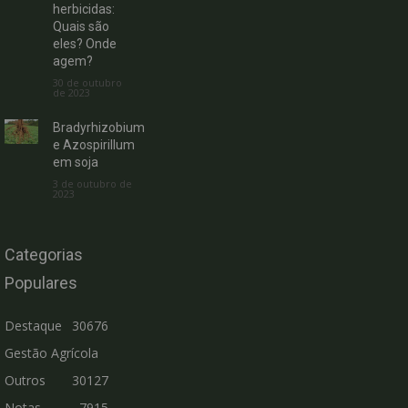
herbicidas:
Quais são
eles? Onde
agem?
30 de outubro
de 2023
Bradyrhizobium
e Azospirillum
em soja
3 de outubro de
2023
Categorias
Populares
Destaque
30676
Gestão Agrícola
Outros
30127
Notas
7915