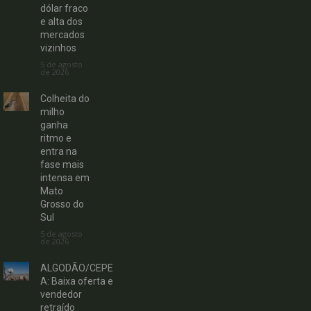
dólar fraco
e alta dos
mercados
vizinhos
5 de agosto
de 2026
Colheita do
milho
ganha
ritmo e
entra na
fase mais
intensa em
Mato
Grosso do
Sul
5 de agosto
de 2026
ALGODÃO/CEPE
A: Baixa oferta e
vendedor
retraído