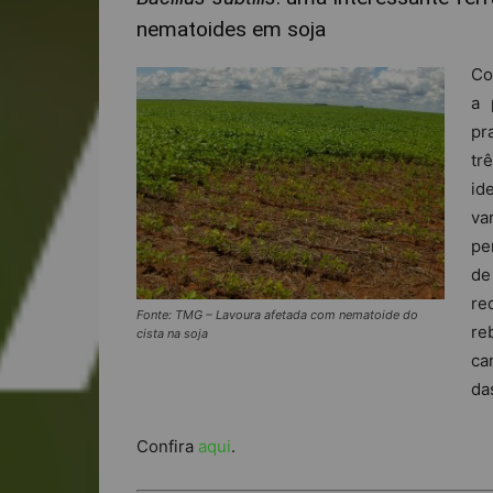
nematoides em soja
Co
a 
pr
tr
id
va
pe
de
re
Fonte: TMG – Lavoura afetada com nematoide do
re
cista na soja
ca
da
Confira
aqui
.