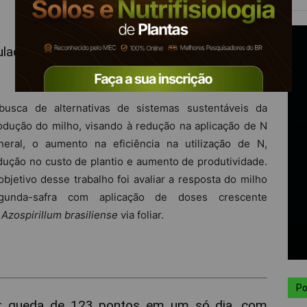
culado com
Azospirillum brasiliense
via folha em
busca de alternativas de sistemas sustentáveis da
odução do milho, visando à redução na aplicação de N
neral, o aumento na eficiência na utilização de N,
dução no custo de plantio e aumento de produtividade.
objetivo desse trabalho foi avaliar a resposta do milho
gunda-safra com aplicação de doses crescente
e
Azospirillum brasiliense
via foliar.
Po
a: queda de 123 pontos em um só dia, com