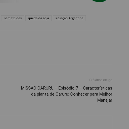
nematóides
queda da soja
situação Argentina
Próximo artigo
MISSÃO CARURU – Episódio 7 – Características
da planta de Caruru: Conhecer para Melhor
Manejar