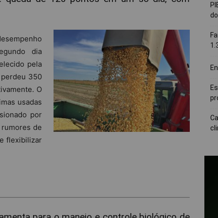
PI
do
Fa
 desempenho
1.
egundo dia
elecido pela
En
o perdeu 350
Es
tivamente. O
pr
rimas usadas
ssionado por
Ca
r rumores de
cl
flexibilizar
ramenta para o manejo e controle biológico de