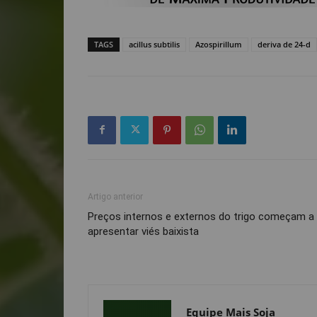
TAGS
acillus subtilis
Azospirillum
deriva de 24-d
Artigo anterior
Preços internos e externos do trigo começam a
apresentar viés baixista
Equipe Mais Soja