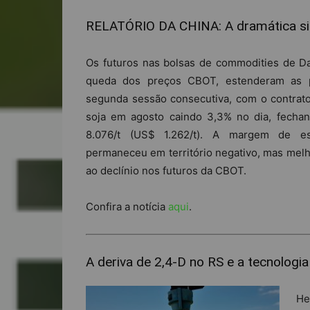
RELATÓRIO DA CHINA: A dramática sit
Os futuros nas bolsas de commodities de Da
queda dos preços CBOT, estenderam as 
segunda sessão consecutiva, com o contrat
soja em agosto caindo 3,3% no dia, fech
8.076/t (US$ 1.262/t). A margem de e
permaneceu em território negativo, mas mel
ao declínio nos futuros da CBOT.
Confira a notícia
aqui
.
A deriva de 2,4-D no RS e a tecnologia
He