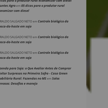
dicas para o produtor rural economizar com diesel
Nuntec Agro
05 dicas para o produtor rural
em
onomizar com diesel
Controle biológico da
RALDO SALGADO NETO
em
sca-da-haste em soja
Controle biológico da
RALDO SALGADO NETO
em
sca-da-haste em soja
Controle biológico da
RALDO SALGADO NETO
em
sca-da-haste em soja
zenda para Soja: o Que Avaliar Antes de Comprar
Evitar Surpresas na Primeira Safra - Casa Green
obiliária Rural: Fazendas no MS
Solos
em
enosos: Desafios e manejo