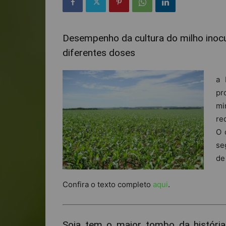
Desempenho da cultura do milho ino
diferentes doses
a 
pr
mi
re
O 
se
d
Confira o texto completo
aqui
.
Soja tem o maior tombo da históri