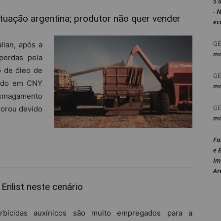
5 
- 
uação argentina; produtor não quer vender
ec
GE
lian, após a
mo
perdas pela
o de óleo de
GE
ando em CNY
mo
smagamento
GE
horou devido
mo
Fa
e 
Im
Ar
 Enlist neste cenário
rbicidas auxínicos são muito empregados para a