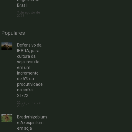
Brasil
7 de agosto de
2026
Populares
Defensivo da
IHARA, para
cultura da
soja, resulta
em um
incremento
de 5% da
produtividade
na safra
21/22
22 de junho de
2022
Bradyrhizobium
e Azospirillum
em soja