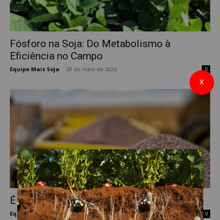
Fósforo na Soja: Do Metabolismo à
Eficiência no Campo
Equipe Mais Soja
-
28 de maio de 2026
0
X
É possível aplicar Fósforo em cobertura?
Equipe Mais Soja
-
30 de maio de 2023
0