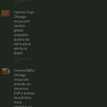
7 de agosto de
2026
Ceema/Trigo:
Chicago
recua com
cenário
global,
enquanto
quebra da
safra eleva
alerta no
Brasil
7 de agosto de
2026
Ceema/Milho:
Chicago
recua sob
pressão do
clima nos
EUA e avanço
da safrinha
trava
negócios no