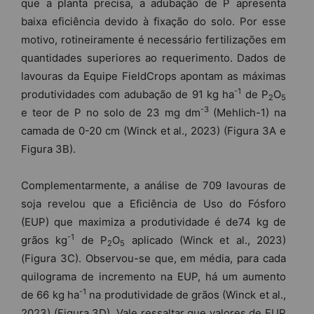
que a planta precisa, a adubação de P apresenta
baixa eficiência devido à fixação do solo. Por esse
motivo, rotineiramente é necessário fertilizações em
quantidades superiores ao requerimento. Dados de
lavouras da Equipe FieldCrops apontam as máximas
-1
produtividades com adubação de 91 kg ha
de P
O
2
5
-3
e teor de P no solo de 23 mg dm
(Mehlich-1) na
camada de 0-20 cm (Winck et al., 2023) (Figura 3A e
Figura 3B).
Complementarmente, a análise de 709 lavouras de
soja revelou que a Eficiência de Uso do Fósforo
(EUP) que maximiza a produtividade é de74 kg de
-1
grãos kg
de P
O
aplicado (Winck et al., 2023)
2
5
(Figura 3C). Observou-se que, em média, para cada
quilograma de incremento na EUP, há um aumento
-1
de 66 kg ha
na produtividade de grãos (Winck et al.,
2023) (Figura 3D). Vale ressaltar que valores de EUP