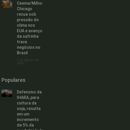
Ceema/Milho:
Chicago
recua sob
pressão do
clima nos
EUA e avanço
da safrinha
trava
negócios no
Brasil
7 de agosto de
2026
Populares
Defensivo da
IHARA, para
cultura da
soja, resulta
em um
incremento
de 5% da