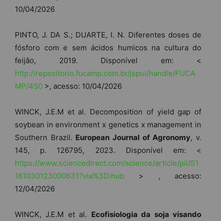
10/04/2026
PINTO, J. DA S.; DUARTE, I. N. Diferentes doses de
fósforo com e sem ácidos humicos na cultura do
feijão, 2019. Disponível em: <
http://repositorio.fucamp.com.br/jspui/handle/FUCA
MP/450
>, acesso: 10/04/2026
WINCK, J.E.M et al. Decomposition of yield gap of
soybean in environment x genetics x management in
Southern Brazil.
European Journal of Agronomy
, v.
145, p. 126795, 2023. Disponível em: <
https://www.sciencedirect.com/science/article/pii/S1
161030123000631?via%3Dihub
> , acesso:
12/04/2026
WINCK, J.E.M et al.
Ecofisiologia da soja visando