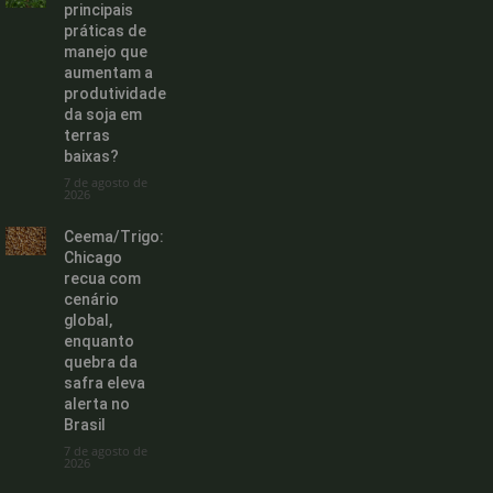
principais
práticas de
manejo que
aumentam a
produtividade
da soja em
terras
baixas?
7 de agosto de
2026
Ceema/Trigo:
Chicago
recua com
cenário
global,
enquanto
quebra da
safra eleva
alerta no
Brasil
7 de agosto de
2026