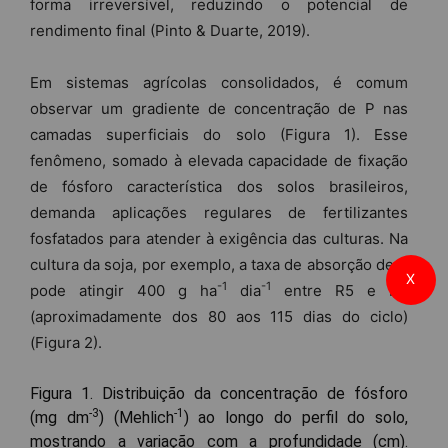
forma irreversível, reduzindo o potencial de
rendimento final (Pinto & Duarte, 2019).
Em sistemas agrícolas consolidados, é comum
observar um gradiente de concentração de P nas
camadas superficiais do solo (Figura 1). Esse
fenômeno, somado à elevada capacidade de fixação
de fósforo característica dos solos brasileiros,
demanda aplicações regulares de fertilizantes
fosfatados para atender à exigência das culturas. Na
cultura da soja, por exemplo, a taxa de absorção de P
X
-1
-1
pode atingir 400 g ha
dia
entre R5 e R7
(aproximadamente dos 80 aos 115 dias do ciclo)
(Figura 2).
Figura 1. Distribuição da concentração de fósforo
-3
-1
(mg dm
) (Mehlich
) ao longo do perfil do solo,
mostrando a variação com a profundidade (cm).