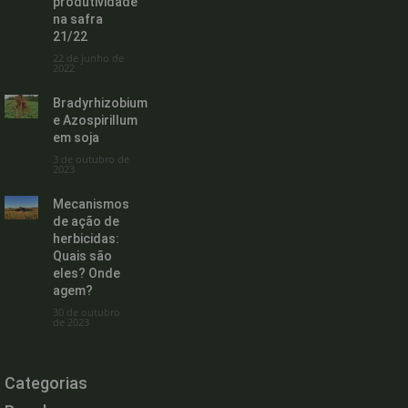
produtividade
na safra
21/22
22 de junho de
2022
Bradyrhizobium
e Azospirillum
em soja
3 de outubro de
2023
Mecanismos
de ação de
herbicidas:
Quais são
eles? Onde
agem?
30 de outubro
de 2023
Categorias