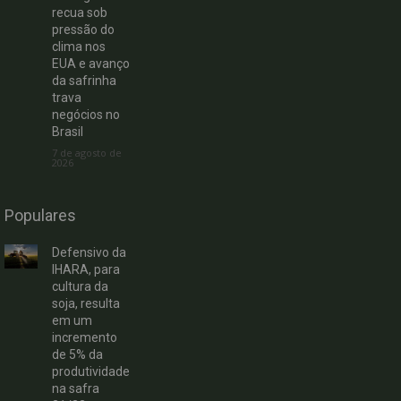
recua sob
pressão do
clima nos
EUA e avanço
da safrinha
trava
negócios no
Brasil
7 de agosto de
2026
Populares
Defensivo da
IHARA, para
cultura da
soja, resulta
em um
incremento
de 5% da
produtividade
na safra