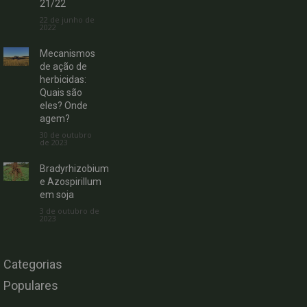
21/22
22 de junho de
2022
Mecanismos
de ação de
herbicidas:
Quais são
eles? Onde
agem?
30 de outubro
de 2023
Bradyrhizobium
e Azospirillum
em soja
3 de outubro de
2023
Categorias
Populares