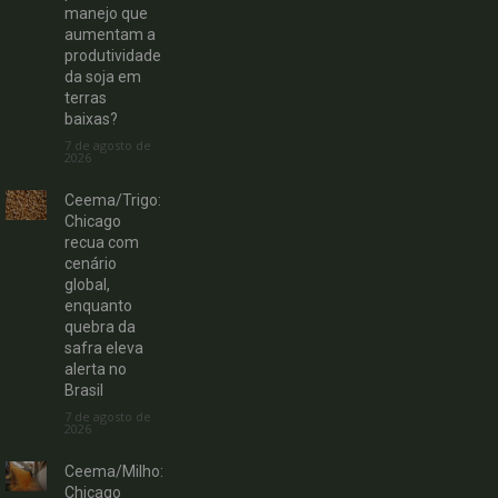
manejo que
aumentam a
produtividade
da soja em
terras
baixas?
7 de agosto de
2026
Ceema/Trigo:
Chicago
recua com
cenário
global,
enquanto
quebra da
safra eleva
alerta no
Brasil
7 de agosto de
2026
Ceema/Milho:
Chicago