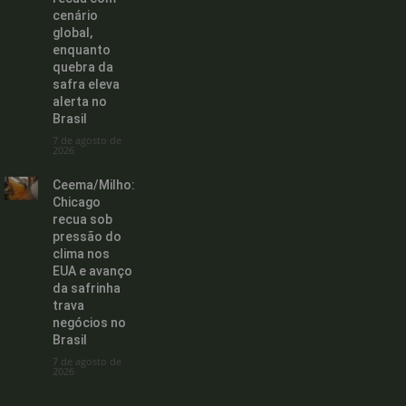
cenário
global,
enquanto
quebra da
safra eleva
alerta no
Brasil
7 de agosto de
2026
Ceema/Milho:
Chicago
recua sob
pressão do
clima nos
EUA e avanço
da safrinha
trava
negócios no
Brasil
7 de agosto de
2026