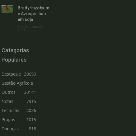
Bradyrhizobium
e Azospirillum
em soja
3 de outubro de
2023
Categorias
Populares
Destaque
30690
Gestão Agrícola
Outros
30141
Notas
7915
Técnicas
4036
Pragas
1015
Doenças
815