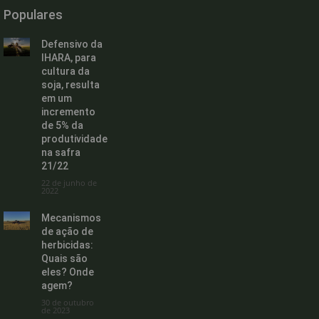
Populares
Defensivo da
IHARA, para
cultura da
soja, resulta
em um
incremento
de 5% da
produtividade
na safra
21/22
22 de junho de
2022
Mecanismos
de ação de
herbicidas:
Quais são
eles? Onde
agem?
30 de outubro
de 2023