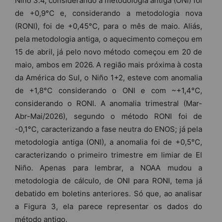
Niño 3.4, considerando a metodologia antiga (ONI) foi
de +0,9°C e, considerando a metodologia nova
(RONI), foi de +0,45°C, para o mês de maio. Aliás,
pela metodologia antiga, o aquecimento começou em
15 de abril, já pelo novo método começou em 20 de
maio, ambos em 2026. A região mais próxima à costa
da América do Sul, o Niño 1+2, esteve com anomalia
de +1,8°C considerando o ONI e com ~+1,4°C,
considerando o RONI. A anomalia trimestral (Mar-
Abr-Mai/2026), segundo o método RONI foi de
-0,1°C, caracterizando a fase neutra do ENOS; já pela
metodologia antiga (ONI), a anomalia foi de +0,5°C,
caracterizando o primeiro trimestre em limiar de El
Niño. Apenas para lembrar, a NOAA mudou a
metodologia de cálculo, de ONI para RONI, tema já
debatido em boletins anteriores. Só que, ao analisar
a Figura 3, ela parece representar os dados do
método antigo.