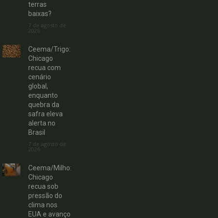
terras
baixas?
7 de agosto de
2026
Ceema/Trigo:
Chicago
recua com
cenário
global,
enquanto
quebra da
safra eleva
alerta no
Brasil
7 de agosto de
2026
Ceema/Milho:
Chicago
recua sob
pressão do
clima nos
EUA e avanço