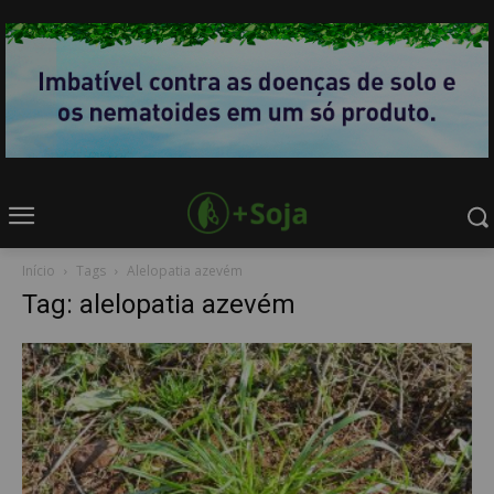
Início
Tags
Alelopatia azevém
Tag: alelopatia azevém