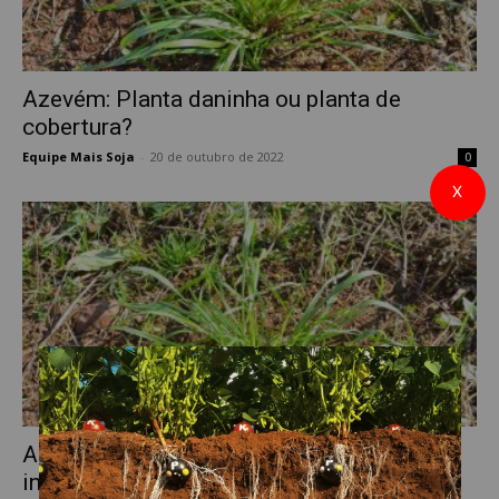
Azevém: Planta daninha ou planta de
cobertura?
Equipe Mais Soja
-
20 de outubro de 2022
0
X
Alelopatia do azevém: uma ferramenta
interessante no manejo integrado de