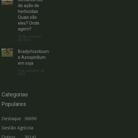
de ação de
herbicidas:
Quais são
eles? Onde
agem?
30 de outubro
de 2023
Bradyrhizobium
e Azospirillum
em soja
3 de outubro de
2023
Categorias
Populares
Destaque
30690
Gestão Agrícola
Outros
30141