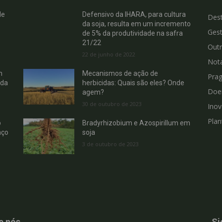
de
Defensivo da IHARA, para cultura
Des
da soja, resulta em um incremento
Gest
de 5% da produtividade na safra
21/22
Out
22 de junho de 2022
Not
m
Mecanismos de ação de
Pra
 da
herbicidas: Quais são eles? Onde
Doe
agem?
30 de outubro de 2023
Ino
Plan
b
Bradyrhizobium e Azospirillum em
nço
soja
3 de outubro de 2023
e nós
Si