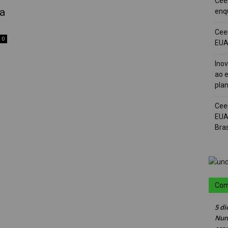
Cee
a
enqu
Cee
0
EUA 
Ino
ao e
pla
Cee
EUA
Bras
Com
5 di
Nun