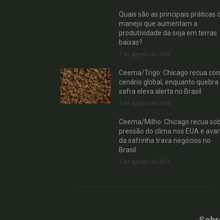
Quais são as principais práticas 
manejo que aumentam a
produtividade da soja em terras
baixas?
7 de agosto de 2026
Ceema/Trigo: Chicago recua co
cenário global, enquanto quebra
safra eleva alerta no Brasil
7 de agosto de 2026
Ceema/Milho: Chicago recua so
pressão do clima nos EUA e ava
da safrinha trava negócios no
Brasil
7 de agosto de 2026
Sobr