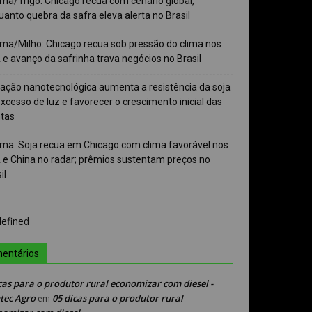
ma/Trigo: Chicago recua com cenário global,
anto quebra da safra eleva alerta no Brasil
ma/Milho: Chicago recua sob pressão do clima nos
e avanço da safrinha trava negócios no Brasil
vação nanotecnológica aumenta a resistência da soja
xcesso de luz e favorecer o crescimento inicial das
ntas
ma: Soja recua em Chicago com clima favorável nos
 e China no radar; prêmios sustentam preços no
il
entários
cas para o produtor rural economizar com diesel -
tec Agro
05 dicas para o produtor rural
em