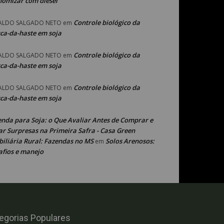
nomizar com diesel
Controle biológico da
ALDO SALGADO NETO
em
ca-da-haste em soja
Controle biológico da
ALDO SALGADO NETO
em
ca-da-haste em soja
Controle biológico da
ALDO SALGADO NETO
em
ca-da-haste em soja
enda para Soja: o Que Avaliar Antes de Comprar e
ar Surpresas na Primeira Safra - Casa Green
iliária Rural: Fazendas no MS
Solos Arenosos:
em
afios e manejo
egorias Populares