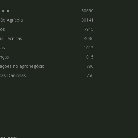
taque
30690
ão Agrícola
30141
ros
7915
as Técnicas
4036
gas
1015
nças
815
vações no agronegócio
790
tas Daninhas
750
ga-nos