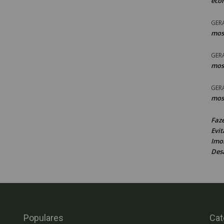
eco
GER
mos
GER
mos
GER
mos
Faz
Evit
Imob
Des
Populares
Cat