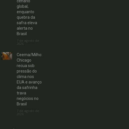
cenário
global,
enquanto
quebra da
safra eleva
alerta no
Brasil
7 de agosto de
2026
Ceema/Milho:
Chicago
recua sob
pressão do
clima nos
EUA e avanço
da safrinha
trava
negócios no
Brasil
7 de agosto de
2026