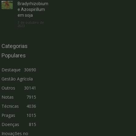
Bradyrhizobium
e Azospirillum
em soja
3 de outubro de
2023
Categorias
Populares
Destaque
30690
Gestão Agrícola
Outros
30141
Notas
7915
Técnicas
4036
Pragas
1015
Doenças
815
Inovações no