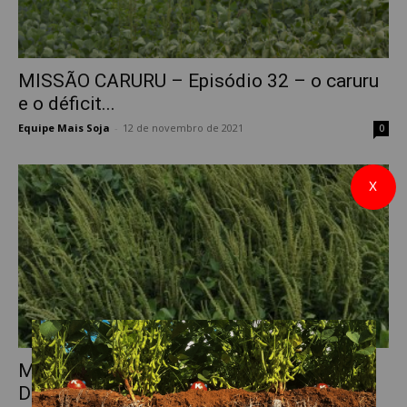
MISSÃO CARURU – Episódio 32 – o caruru
e o déficit...
Equipe Mais Soja
-
12 de novembro de 2021
0
X
MISSÃO CARURU – Episódio 31 –
Dispersão de Sementes de Caruru