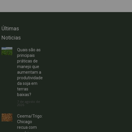
Últimas
Noticias
Quais são as
principais
práticas de
manejo que
aumentam a
produtividade
da soja em
terras
baixas?
7 de agosto de
2026
Ceema/Trigo:
Chicago
recua com