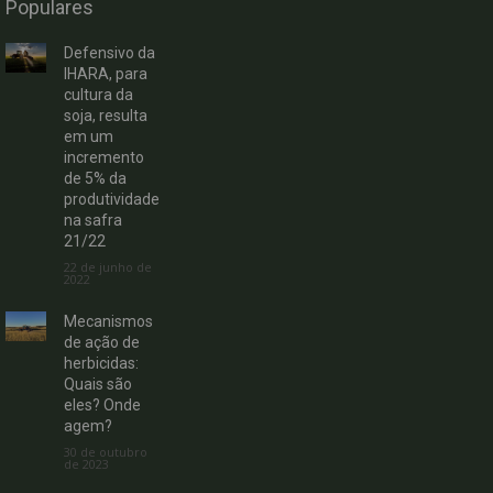
Populares
Defensivo da
IHARA, para
cultura da
soja, resulta
em um
incremento
de 5% da
produtividade
na safra
21/22
22 de junho de
2022
Mecanismos
de ação de
herbicidas:
Quais são
eles? Onde
agem?
30 de outubro
de 2023