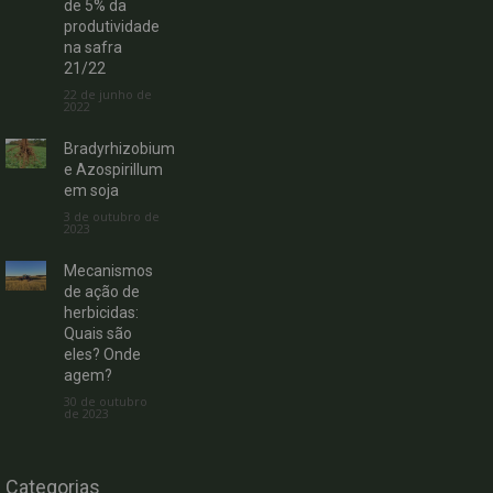
de 5% da
produtividade
na safra
21/22
22 de junho de
2022
Bradyrhizobium
e Azospirillum
em soja
3 de outubro de
2023
Mecanismos
de ação de
herbicidas:
Quais são
eles? Onde
agem?
30 de outubro
de 2023
Categorias