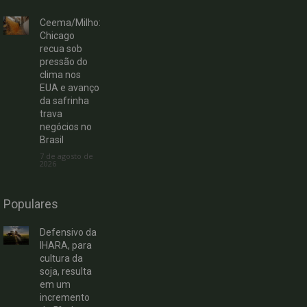
Ceema/Milho:
Chicago
recua sob
pressão do
clima nos
EUA e avanço
da safrinha
trava
negócios no
Brasil
7 de agosto de
2026
Populares
Defensivo da
IHARA, para
cultura da
soja, resulta
em um
incremento