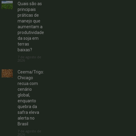
Quais são as
principais
práticas de
manejo que
aumentam a
produtividade
da soja em
terras
baixas?
7 de agosto de
2026
Ceema/Trigo:
Chicago
recua com
cenário
global,
enquanto
quebra da
safra eleva
alerta no
Brasil
7 de agosto de
2026