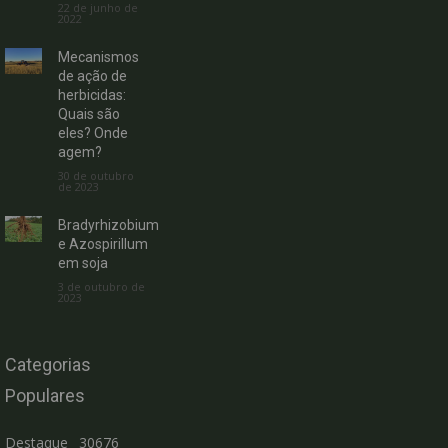
22 de junho de
2022
Mecanismos
de ação de
herbicidas:
Quais são
eles? Onde
agem?
30 de outubro
de 2023
Bradyrhizobium
e Azospirillum
em soja
3 de outubro de
2023
Categorias
Populares
Destaque
30676