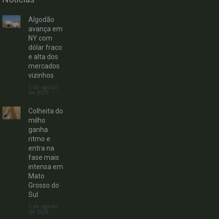
Algodão
avança em
NY com
dólar fraco
e alta dos
mercados
vizinhos
5 de agosto
de 2026
Colheita do
milho
ganha
ritmo e
entra na
fase mais
intensa em
Mato
Grosso do
Sul
5 de agosto
de 2026