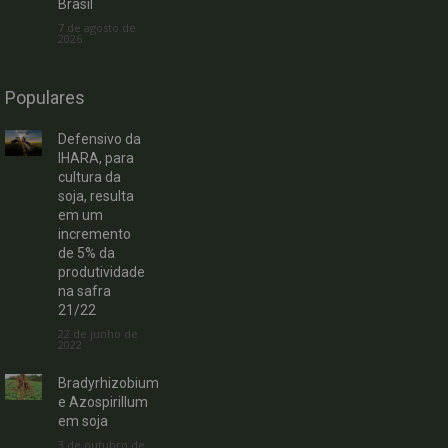
Brasil
7 de agosto de
2026
Populares
Defensivo da
IHARA, para
cultura da
soja, resulta
em um
incremento
de 5% da
produtividade
na safra
21/22
22 de junho de
2022
Bradyrhizobium
e Azospirillum
em soja
3 de outubro de