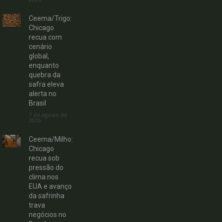
Ceema/Trigo:
Chicago
recua com
cenário
global,
enquanto
quebra da
safra eleva
alerta no
Brasil
7 de agosto de
2026
Ceema/Milho:
Chicago
recua sob
pressão do
clima nos
EUA e avanço
da safrinha
trava
negócios no