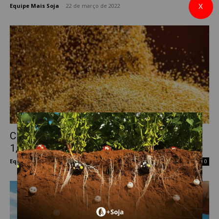
Equipe Mais Soja
-
22 de março de 2022
X
0
CHICAGO: Semana começa com alta de
1,48%, puxada pelo óleo e...
Equipe Mais Soja
-
22 de março de 2022
0