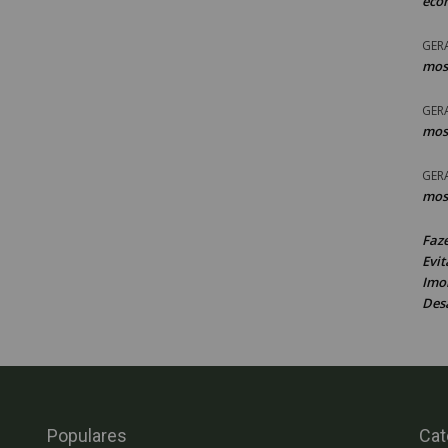
eco
GER
mos
GER
mos
GER
mos
Faz
Evit
Imob
Des
Populares
Cat