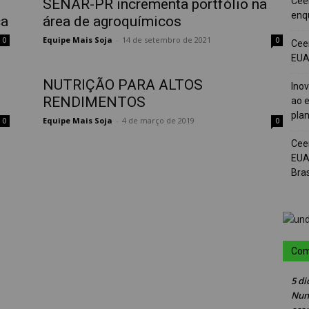
Cee
SENAR-PR incrementa portfólio na
enqu
ca
área de agroquímicos
Equipe Mais Soja
-
14 de setembro de 2021
0
0
Cee
EUA 
NUTRIÇÃO PARA ALTOS
Ino
RENDIMENTOS
ao e
pla
Equipe Mais Soja
-
4 de março de 2019
0
0
Cee
EUA
Bras
Com
5 di
Nun