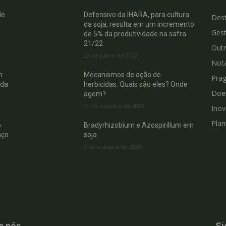
de
Defensivo da IHARA, para cultura
Des
da soja, resulta em um incremento
Gest
de 5% da produtividade na safra
21/22
Out
22 de junho de 2022
Not
m
Mecanismos de ação de
Pra
 da
herbicidas: Quais são eles? Onde
Doe
agem?
30 de outubro de 2023
Ino
Plan
b
Bradyrhizobium e Azospirillum em
nço
soja
3 de outubro de 2023
e nós
Si