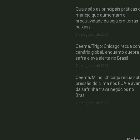
Quais são as principais práticas 
manejo que aumentam a
produtividade da soja em terras
baixas?
7 de agosto de 2026
Ceema/Trigo: Chicago recua co
cenário global, enquanto quebra
safra eleva alerta no Brasil
7 de agosto de 2026
Ceema/Milho: Chicago recua so
pressão do clima nos EUA e ava
da safrinha trava negócios no
Brasil
7 de agosto de 2026
Sobr