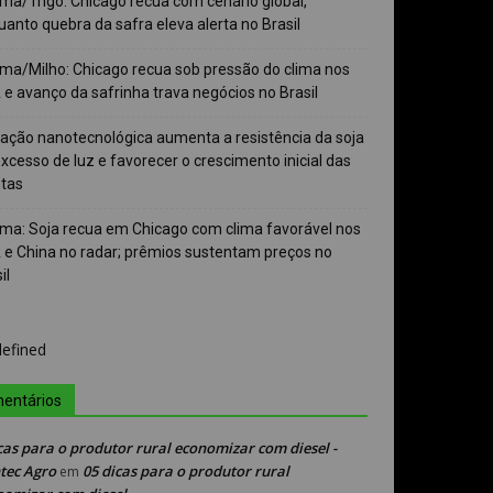
ma/Trigo: Chicago recua com cenário global,
anto quebra da safra eleva alerta no Brasil
ma/Milho: Chicago recua sob pressão do clima nos
e avanço da safrinha trava negócios no Brasil
vação nanotecnológica aumenta a resistência da soja
xcesso de luz e favorecer o crescimento inicial das
ntas
ma: Soja recua em Chicago com clima favorável nos
 e China no radar; prêmios sustentam preços no
il
entários
cas para o produtor rural economizar com diesel -
tec Agro
05 dicas para o produtor rural
em