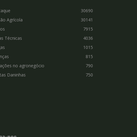
taque
30690
ão Agrícola
30141
ros
7915
as Técnicas
4036
gas
1015
nças
815
vações no agronegócio
790
tas Daninhas
750
ga-nos