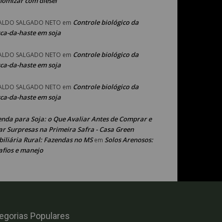
nomizar com diesel
Controle biológico da
ALDO SALGADO NETO
em
ca-da-haste em soja
Controle biológico da
ALDO SALGADO NETO
em
ca-da-haste em soja
Controle biológico da
ALDO SALGADO NETO
em
ca-da-haste em soja
enda para Soja: o Que Avaliar Antes de Comprar e
ar Surpresas na Primeira Safra - Casa Green
iliária Rural: Fazendas no MS
Solos Arenosos:
em
afios e manejo
egorias Populares