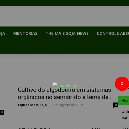
OJA
MENTORIAS
THE MAIS SOJA NEWS
CONTROLE ABS
X
Cultivo do algodoeiro em sistemas
orgânicos no semiárido é tema de...
Pos
Equipe Mais Soja
-
15 de agosto de 2022
0
Quai
0
aum