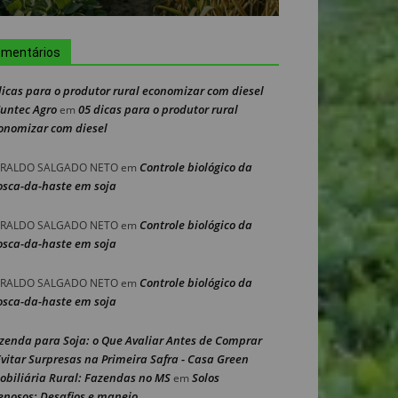
mentários
dicas para o produtor rural economizar com diesel
Nuntec Agro
05 dicas para o produtor rural
em
onomizar com diesel
Controle biológico da
RALDO SALGADO NETO
em
sca-da-haste em soja
Controle biológico da
RALDO SALGADO NETO
em
sca-da-haste em soja
Controle biológico da
RALDO SALGADO NETO
em
sca-da-haste em soja
zenda para Soja: o Que Avaliar Antes de Comprar
Evitar Surpresas na Primeira Safra - Casa Green
obiliária Rural: Fazendas no MS
Solos
em
enosos: Desafios e manejo