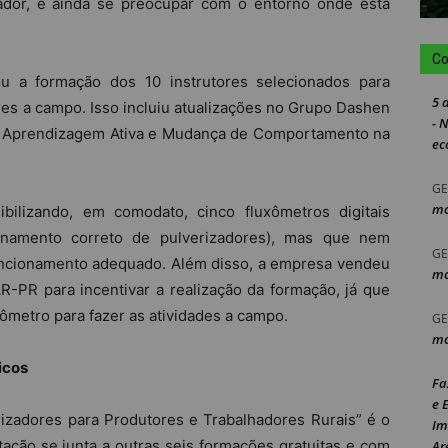
izador, e ainda se preocupar com o entorno onde está
Co
ou a formação dos 10 instrutores selecionados para
5 
res a campo. Isso incluiu atualizações no Grupo Dashen
- 
 Aprendizagem Ativa e Mudança de Comportamento na
ec
GE
mo
bilizando, em comodato, cinco fluxômetros digitais
onamento correto de pulverizadores), mas que nem
GE
ncionamento adequado. Além disso, a empresa vendeu
mo
-PR para incentivar a realização da formação, já que
uxômetro para fazer as atividades a campo.
GE
mo
icos
Fa
e 
rizadores para Produtores e Trabalhadores Rurais” é o
Im
ação se junta a outras seis formações gratuitas e com
Ar