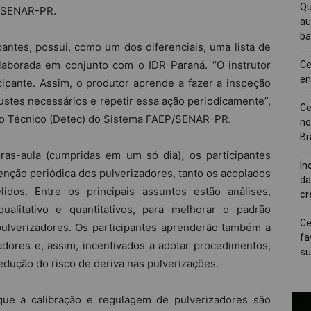
Qu
P/SENAR-PR.
au
ba
antes, possui, como um dos diferenciais, uma lista de
elaborada em conjunto com o IDR-Paraná. “O instrutor
Ce
en
cipante. Assim, o produtor aprende a fazer a inspeção
ajustes necessários e repetir essa ação periodicamente”,
Ce
to Técnico (Detec) do Sistema FAEP/SENAR-PR.
no
Br
ras-aula (cumpridas em um só dia), os participantes
In
ção periódica dos pulverizadores, tanto os acoplados
da
idos. Entre os principais assuntos estão análises,
cr
alitativo e quantitativos, para melhorar o padrão
Ce
pulverizadores. Os participantes aprenderão também a
fa
adores e, assim, incentivados a adotar procedimentos,
su
edução do risco de deriva nas pulverizações.
 que a calibração e regulagem de pulverizadores são