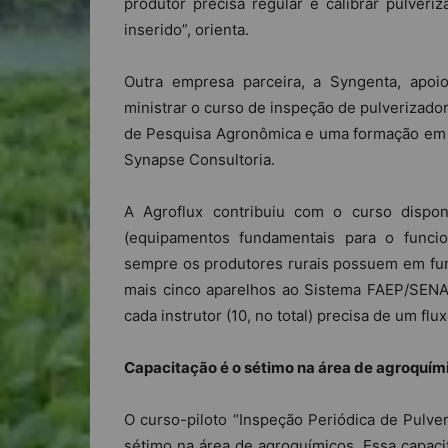
produtor precisa regular e calibrar pulver
inserido”, orienta.
Outra empresa parceira, a Syngenta, apoi
ministrar o curso de inspeção de pulverizado
de Pesquisa Agronômica e uma formação em
Synapse Consultoria.
A Agroflux contribuiu com o curso disponi
(equipamentos fundamentais para o funci
sempre os produtores rurais possuem em fu
mais cinco aparelhos ao Sistema FAEP/SENAR
cada instrutor (10, no total) precisa de um fl
Capacitação é o sétimo na área de agroquím
O curso-piloto “Inspeção Periódica de Pulve
sétimo na área de agroquímicos. Essa capacit