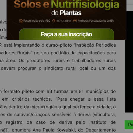
ivos agrícolas são as mais procuradas por produtores
lta demanda demonstra uma preocupação constante dos
micos. Para aprimorar as habilidades de agricultores e
 está implantando o curso-piloto “Inspeção Periódica
adores Rurais” no seu portfólio de capacitações para
na área. Os produtores rurais e trabalhadores rurais
o devem procurar o sindicato rural local ou um dos
em formato piloto com 83 turmas em 81 municípios do
m critérios técnicos. “Para chegar a essa lista
os dentro da microrregião a qual pertence a cidade, o
de cultivos/criações sensíveis à deriva (viticultura,
e o registro de caso de deriva pelo Instituto de
Po
aná]”, enumera Ana Paula Kowalski, do Departamento