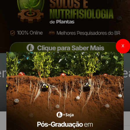
X
menta portfólio na áre