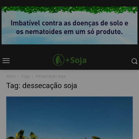
Início
Tags
Dessecação soja
Tag: dessecação soja