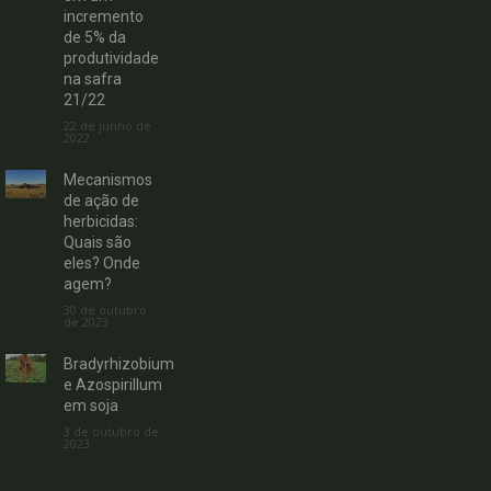
incremento
de 5% da
produtividade
na safra
21/22
22 de junho de
2022
Mecanismos
de ação de
herbicidas:
Quais são
eles? Onde
agem?
30 de outubro
de 2023
Bradyrhizobium
e Azospirillum
em soja
3 de outubro de
2023