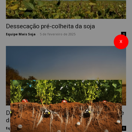
Dessecação pré-colheita da soja
Equipe Mais Soja
-
5 de fevereiro de 2025
0
X
Dessecação em pré-colheita da soja: existe
diferença em função do herbicida?
Equipe Mais Soja
-
20 de janeiro de 2022
0