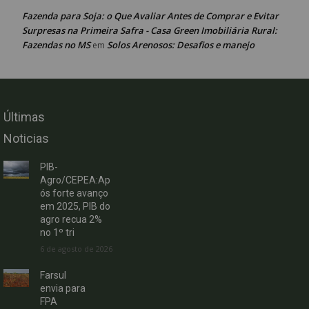
Fazenda para Soja: o Que Avaliar Antes de Comprar e Evitar
Surpresas na Primeira Safra - Casa Green Imobiliária Rural:
Fazendas no MS
Solos Arenosos: Desafios e manejo
em
Últimas
Noticias
PIB-
Agro/CEPEA:Ap
ós forte avanço
em 2025, PIB do
agro recua 2%
no 1º tri
6 de agosto de 2026
Farsul
envia para
FPA