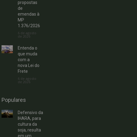
propostas
de
emendas à
MP
1.376/2026
6 de agosto
de 2026
Entenda o
que muda
com a
nova Lei do
Frete
6 de agosto
de 2026
Populares
Defensivo da
IHARA, para
cultura da
soja, resulta
em um