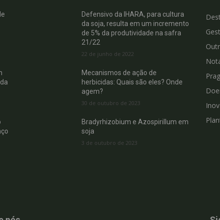
de
Defensivo da IHARA, para cultura
Des
da soja, resulta em um incremento
Gest
de 5% da produtividade na safra
21/22
Out
22 de junho de 2022
Not
m
Mecanismos de ação de
Pra
 da
herbicidas: Quais são eles? Onde
Doe
agem?
30 de outubro de 2023
Ino
Plan
b
Bradyrhizobium e Azospirillum em
nço
soja
3 de outubro de 2023
e nós
Si