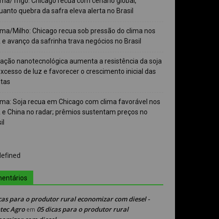
ma/Trigo: Chicago recua com cenário global,
anto quebra da safra eleva alerta no Brasil
ma/Milho: Chicago recua sob pressão do clima nos
e avanço da safrinha trava negócios no Brasil
vação nanotecnológica aumenta a resistência da soja
xcesso de luz e favorecer o crescimento inicial das
ntas
ma: Soja recua em Chicago com clima favorável nos
 e China no radar; prêmios sustentam preços no
il
entários
cas para o produtor rural economizar com diesel -
tec Agro
05 dicas para o produtor rural
em