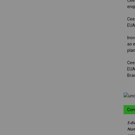
Cee
enqu
Cee
EUA 
Ino
ao e
pla
Cee
EUA
Bras
Com
5 di
Nun