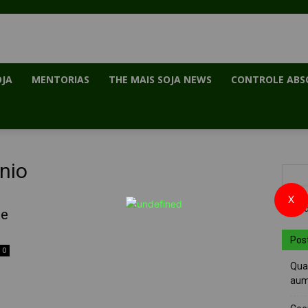
OJA
MENTORIAS
THE MAIS SOJA NEWS
CONTROLE ABS
nio
X
de
Pos
0
Quai
aum