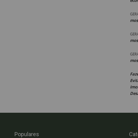
eco
GER
mos
GER
mos
GER
mos
Faz
Evit
Imob
Des
Populares
Cat