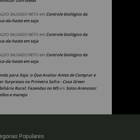
nomizar com diesel
Controle biológico da
ALDO SALGADO NETO
em
ca-da-haste em soja
Controle biológico da
ALDO SALGADO NETO
em
ca-da-haste em soja
Controle biológico da
ALDO SALGADO NETO
em
ca-da-haste em soja
enda para Soja: o Que Avaliar Antes de Comprar e
ar Surpresas na Primeira Safra - Casa Green
iliária Rural: Fazendas no MS
Solos Arenosos:
em
afios e manejo
egorias Populares