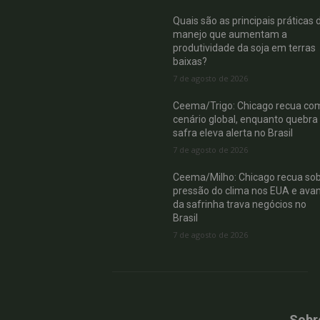
Quais são as principais práticas 
manejo que aumentam a
produtividade da soja em terras
baixas?
7 de agosto de 2026
Ceema/Trigo: Chicago recua co
cenário global, enquanto quebra
safra eleva alerta no Brasil
7 de agosto de 2026
Ceema/Milho: Chicago recua so
pressão do clima nos EUA e ava
da safrinha trava negócios no
Brasil
7 de agosto de 2026
Sobr