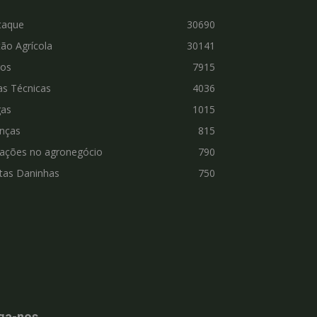
taque
30690
ão Agrícola
30141
ros
7915
as Técnicas
4036
gas
1015
nças
815
vações no agronegócio
790
tas Daninhas
750
ga-nos