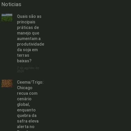
Noticias
Quais são as
principais
práticas de
manejo que
aumentam a
produtividade
da soja em
terras
baixas?
7 de agosto de
2026
Ceema/Trigo:
Chicago
recua com
cenário
global,
enquanto
quebra da
safra eleva
alerta no