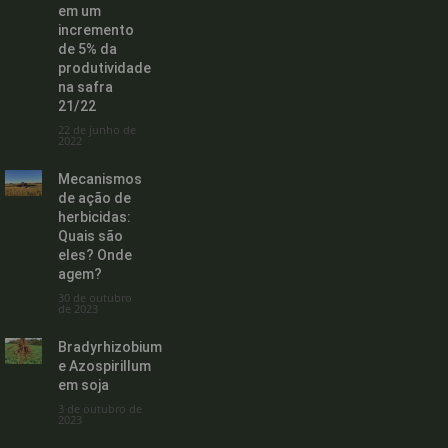
em um
incremento
de 5% da
produtividade
na safra
21/22
22 de junho de
2022
Mecanismos
de ação de
herbicidas:
Quais são
eles? Onde
agem?
30 de outubro
de 2023
Bradyrhizobium
e Azospirillum
em soja
3 de outubro de
2023