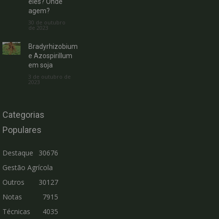
eles? Onde
agem?
30 de outubro
de 2023
Bradyrhizobium
e Azospirillum
em soja
3 de outubro de
2023
Categorias
Populares
Destaque
30676
Gestão Agrícola
Outros
30127
Notas
7915
Técnicas
4035