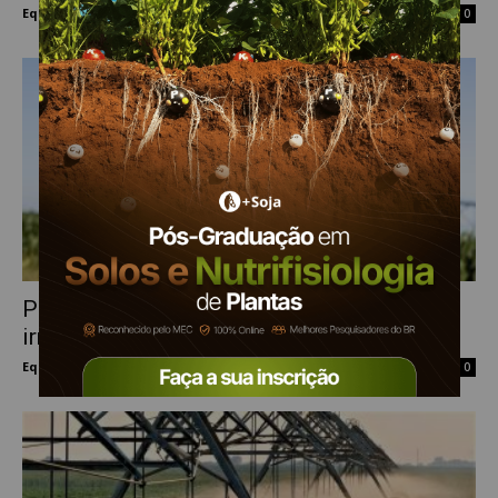
Equipe Mais Soja
-
22 de agosto de 2024
0
Próxima geração de gerenciamento da
irrigação de precisão chega ao mercado
Equipe Mais Soja
-
1 de fevereiro de 2024
0