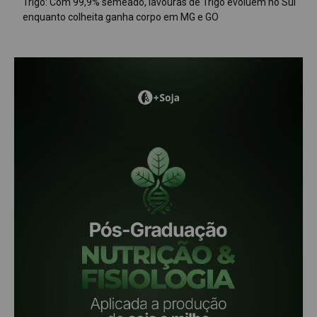
Trigo: Com 99,9% semeado, lavouras de Trigo evoluem no Sul
enquanto colheita ganha corpo em MG e GO