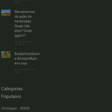
2022
Mecanismos
de ação de
herbicidas:
Quais são
eles? Onde
agem?
30 de outubro
de 2023
Bradyrhizobium
e Azospirillum
em soja
3 de outubro de
2023
Categorias
Populares
Destaque
30690