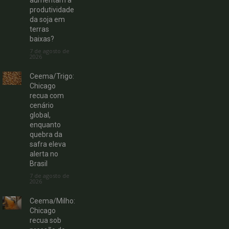
aumentam a
produtividade
da soja em
terras
baixas?
7 de agosto de
2026
Ceema/Trigo:
Chicago
recua com
cenário
global,
enquanto
quebra da
safra eleva
alerta no
Brasil
7 de agosto de
2026
Ceema/Milho:
Chicago
recua sob