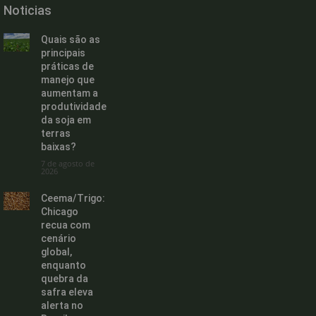
Noticias
Quais são as
principais
práticas de
manejo que
aumentam a
produtividade
da soja em
terras
baixas?
7 de agosto de
2026
Ceema/Trigo:
Chicago
recua com
cenário
global,
enquanto
quebra da
safra eleva
alerta no