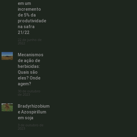
em um
incremento
de 5% da
produtividade
na safra
21/22
22 de junho de
2022
Mecanismos
de ação de
herbicidas:
Quais são
eles? Onde
agem?
30 de outubro
de 2023
Bradyrhizobium
e Azospirillum
em soja
3 de outubro de
2023