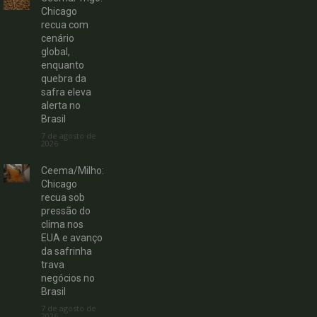
Chicago
recua com
cenário
global,
enquanto
quebra da
safra eleva
alerta no
Brasil
7 de agosto de
2026
Ceema/Milho:
Chicago
recua sob
pressão do
clima nos
EUA e avanço
da safrinha
trava
negócios no
Brasil
7 de agosto de
2026