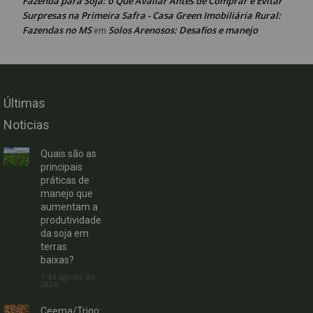
Fazenda para Soja: o Que Avaliar Antes de Comprar e Evitar
Surpresas na Primeira Safra - Casa Green Imobiliária Rural:
Fazendas no MS
Solos Arenosos: Desafios e manejo
em
Últimas
Noticias
Quais são as
principais
práticas de
manejo que
aumentam a
produtividade
da soja em
terras
baixas?
7 de agosto de
2026
Ceema/Trigo: