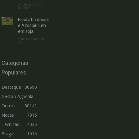
30 de outubro
de 2023
Bradyrhizobium
e Azospirillum
em soja
3 de outubro de
2023
Categorias
Populares
Destaque
30690
Gestão Agrícola
Outros
30141
Notas
7915
Técnicas
4036
Pragas
1015