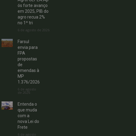
ós forte avanço
em 2025, PIB do
agro recua 2%
no 1º tri
6 de agosto de 2026
Farsul
envia para
FPA
propostas
de
emendas à
MP
1.376/2026
6 de agosto
de 2026
Entenda o
que muda
com a
nova Lei do
Frete
6 de agosto