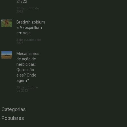
21/22
22 de junho de
2022
Bradyrhizobium
e Azospirillum
em soja
3 de outubro de
2023
Mecanismos
de ação de
herbicidas:
Quais são
eles? Onde
agem?
30 de outubro
de 2023
Categorias
Populares