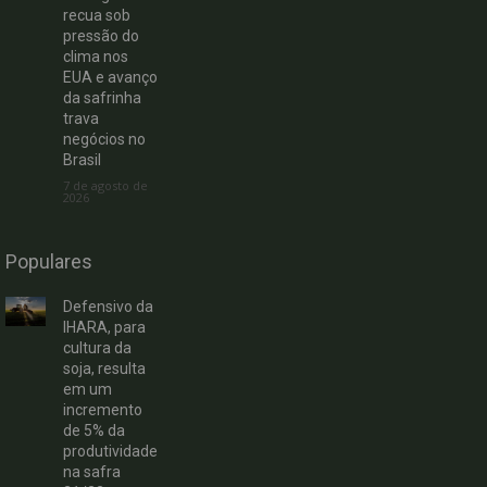
recua sob
pressão do
clima nos
EUA e avanço
da safrinha
trava
negócios no
Brasil
7 de agosto de
2026
Populares
Defensivo da
IHARA, para
cultura da
soja, resulta
em um
incremento
de 5% da
produtividade
na safra