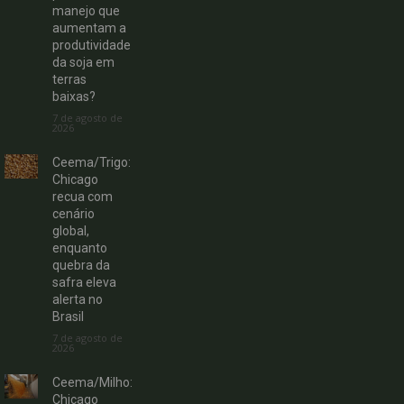
manejo que
aumentam a
produtividade
da soja em
terras
baixas?
7 de agosto de
2026
Ceema/Trigo:
Chicago
recua com
cenário
global,
enquanto
quebra da
safra eleva
alerta no
Brasil
7 de agosto de
2026
Ceema/Milho:
Chicago