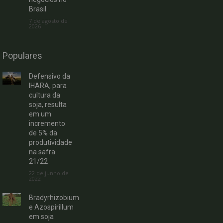
Brasil
7 de agosto de
2026
Populares
Defensivo da
IHARA, para
cultura da
soja, resulta
em um
incremento
de 5% da
produtividade
na safra
21/22
22 de junho de
2022
Bradyrhizobium
e Azospirillum
em soja