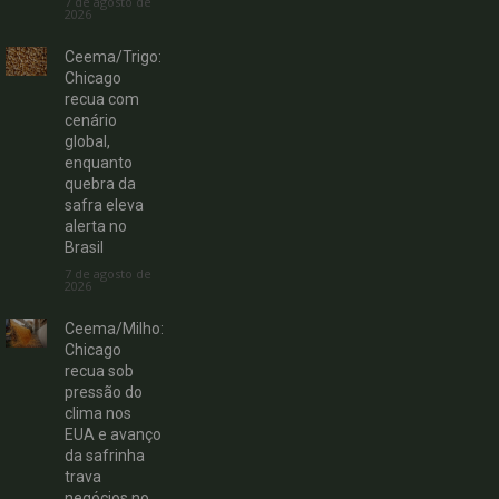
7 de agosto de
2026
Ceema/Trigo:
Chicago
recua com
cenário
global,
enquanto
quebra da
safra eleva
alerta no
Brasil
7 de agosto de
2026
Ceema/Milho:
Chicago
recua sob
pressão do
clima nos
EUA e avanço
da safrinha
trava
negócios no