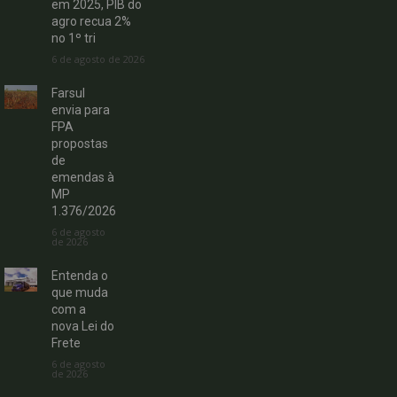
em 2025, PIB do
agro recua 2%
no 1º tri
6 de agosto de 2026
Farsul
envia para
FPA
propostas
de
emendas à
MP
1.376/2026
6 de agosto
de 2026
Entenda o
que muda
com a
nova Lei do
Frete
6 de agosto
de 2026