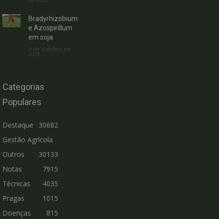
Bradyrhizobium
e Azospirillum
em soja
3 de outubro de
2023
Categorias
Populares
Destaque
30682
Gestão Agrícola
Outros
30133
Notas
7915
Técnicas
4035
Pragas
1015
Doenças
815