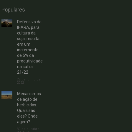
Populares
Defensivo da
IHARA, para
cultura da
soja, resulta
em um
incremento
de 5% da
produtividade
na safra
21/22
22 de junho de
2022
Mecanismos
de ação de
herbicidas:
Quais são
eles? Onde
agem?
30 de outubro
de 2023