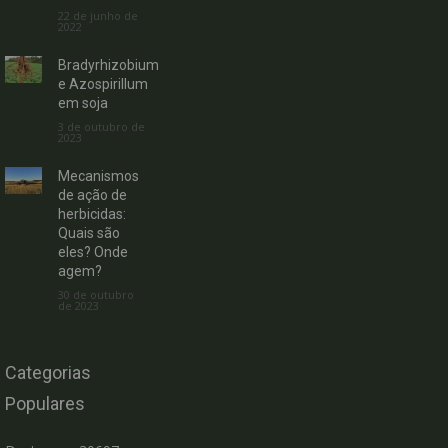
22 de junho de
2022
Bradyrhizobium
e Azospirillum
em soja
3 de outubro de
2023
Mecanismos
de ação de
herbicidas:
Quais são
eles? Onde
agem?
30 de outubro
de 2023
Categorias
Populares