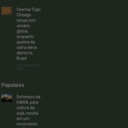
Ceema/Trigo:
Chicago
recua com
cenário
global,
enquanto
quebra da
safra eleva
alerta no
Brasil
7 de agosto de
2026
Populares
Defensivo da
IHARA, para
cultura da
soja, resulta
em um
incremento