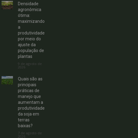
Densidade
agronômica
ótima:
maximizando
a
produtividade
por meio do
ajuste da
população de
plantas
9 de agosto de
2026
Quais são as
principais
práticas de
manejo que
aumentam a
produtividade
da soja em
terras
baixas?
7 de agosto de
2026