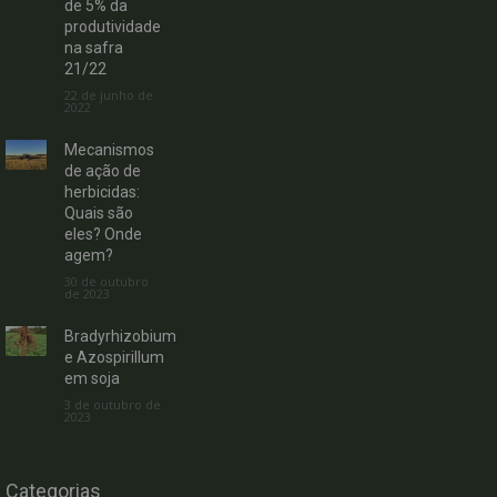
de 5% da
produtividade
na safra
21/22
22 de junho de
2022
Mecanismos
de ação de
herbicidas:
Quais são
eles? Onde
agem?
30 de outubro
de 2023
Bradyrhizobium
e Azospirillum
em soja
3 de outubro de
2023
Categorias