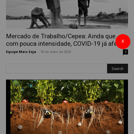
Mercado de Trabalho/Cepea: Ainda que
X
com pouca intensidade, COVID-19 já afeta...
Equipe Mais Soja
-
18 de maio de 2020
0