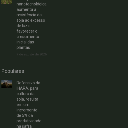
nanotecnológica
aumenta a
resistência da
soja ao excesso
de luz e
favorecer o
crescimento
inicial das
plantas
7 de agosto de 2026
Populares
Defensivo da
IHARA, para
cultura da
soja, resulta
em um
incremento
de 5% da
produtividade
na safra