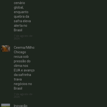
cenário
global,
enquanto
quebra da
safra eleva
alerta no
Brasil
7 de agosto de
2026
Ceema/Milho:
Chicago
recua sob
pressão do
clima nos
EUA e avanço
da safrinha
trava
negócios no
Brasil
7 de agosto de
2026
Inovação