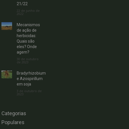
21/22
22 de junho de
2022
Mecanismos
de ação de
herbicidas:
Quais são
eles? Onde
agem?
30 de outubro
de 2023
Bradyrhizobium
e Azospirillum
em soja
3 de outubro de
2023
Categorias
Populares