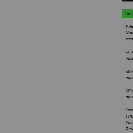
Com
5 di
Nun
eco
GER
mos
GER
mos
GER
mos
Faz
Evit
Imob
Des