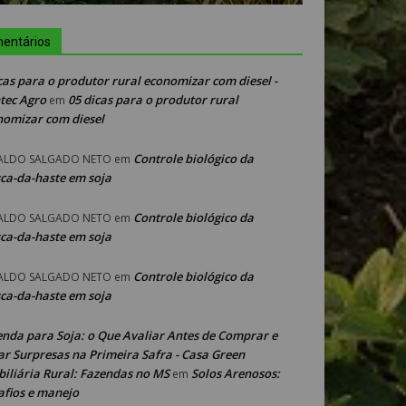
entários
cas para o produtor rural economizar com diesel -
tec Agro
05 dicas para o produtor rural
em
nomizar com diesel
Controle biológico da
ALDO SALGADO NETO
em
ca-da-haste em soja
Controle biológico da
ALDO SALGADO NETO
em
ca-da-haste em soja
Controle biológico da
ALDO SALGADO NETO
em
ca-da-haste em soja
enda para Soja: o Que Avaliar Antes de Comprar e
ar Surpresas na Primeira Safra - Casa Green
iliária Rural: Fazendas no MS
Solos Arenosos:
em
afios e manejo