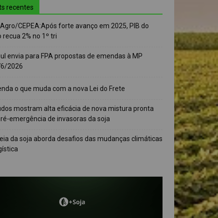
ts recentes
-Agro/CEPEA:Após forte avanço em 2025, PIB do
 recua 2% no 1º tri
sul envia para FPA propostas de emendas à MP
76/2026
enda o que muda com a nova Lei do Frete
udos mostram alta eficácia de nova mistura pronta
pré-emergência de invasoras da soja
eia da soja aborda desafios das mudanças climáticas
gística