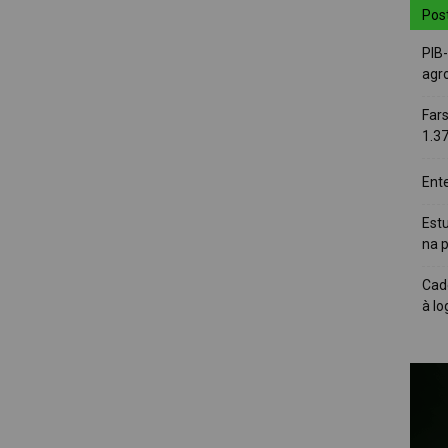
Pos
PIB
agro
Far
1.3
Ent
Est
na 
Cad
à lo