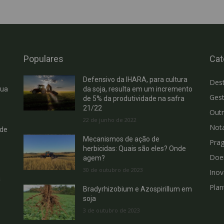
Populares
Cat
Defensivo da IHARA, para cultura
Des
cua
da soja, resulta em um incremento
Gest
de 5% da produtividade na safra
21/22
Out
22 de junho de 2022
Not
 de
Mecanismos de ação de
Pra
herbicidas: Quais são eles? Onde
Doe
agem?
30 de outubro de 2023
Ino
a
Plan
Bradyrhizobium e Azospirillum em
soja
3 de outubro de 2023