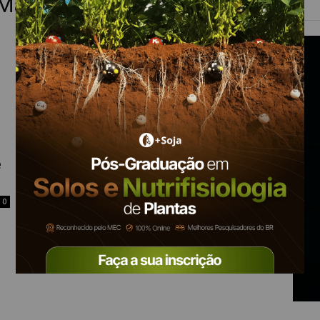
 Mato Grosso
e
0