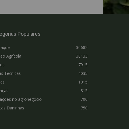
egorias Populares
taque
30682
ão Agrícola
30133
ros
7915
as Técnicas
4035
gas
1015
nças
815
vações no agronegócio
790
tas Daninhas
750