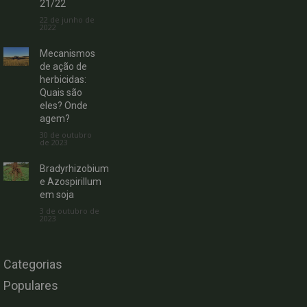
21/22
22 de junho de
2022
Mecanismos
de ação de
herbicidas:
Quais são
eles? Onde
agem?
30 de outubro
de 2023
Bradyrhizobium
e Azospirillum
em soja
3 de outubro de
2023
Categorias
Populares