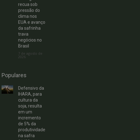
recua sob
pressão do
clima nos
EUA e avanço
da safrinha
trava
negócios no
Brasil
7 de agosto de
2026
Populares
Defensivo da
IHARA, para
cultura da
soja, resulta
em um
incremento
de 5% da
produtividade
na safra