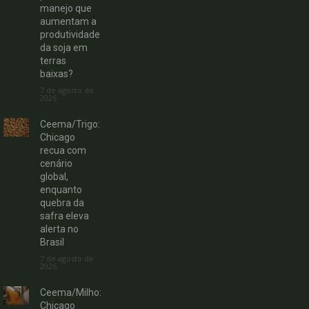
manejo que
aumentam a
produtividade
da soja em
terras
baixas?
7 de agosto de
2026
Ceema/Trigo:
Chicago
recua com
cenário
global,
enquanto
quebra da
safra eleva
alerta no
Brasil
7 de agosto de
2026
Ceema/Milho:
Chicago