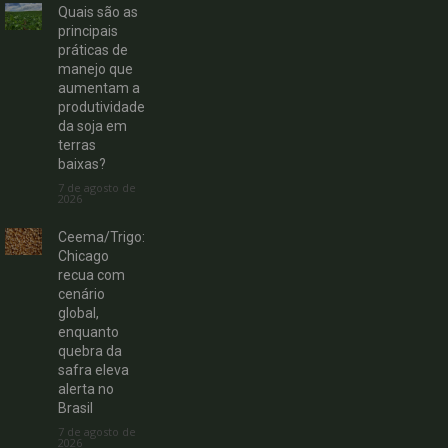
Quais são as
principais
práticas de
manejo que
aumentam a
produtividade
da soja em
terras
baixas?
7 de agosto de
2026
Ceema/Trigo:
Chicago
recua com
cenário
global,
enquanto
quebra da
safra eleva
alerta no
Brasil
7 de agosto de
2026