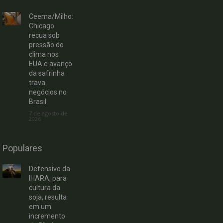
Ceema/Milho:
Chicago
recua sob
pressão do
clima nos
EUA e avanço
da safrinha
trava
negócios no
Brasil
7 de agosto de
2026
Populares
Defensivo da
IHARA, para
cultura da
soja, resulta
em um
incremento