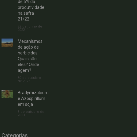
de 5% da
produtividade
na safra
21/22
22 de junho de
2022
Mecanismos
de ação de
herbicidas:
Quais são
eles? Onde
agem?
30 de outubro
de 2023
Bradyrhizobium
e Azospirillum
em soja
3 de outubro de
2023
Categorias