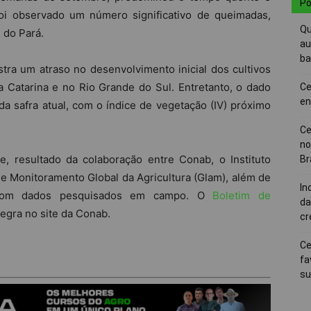
Po
foi observado um número significativo de queimadas,
Qu
 do Pará.
au
ba
tra um atraso no desenvolvimento inicial dos cultivos
 Catarina e no Rio Grande do Sul. Entretanto, o dado
Ce
en
da safra atual, com o índice de vegetação (IV) próximo
Ce
no
 resultado da colaboração entre Conab, o Instituto
Br
e Monitoramento Global da Agricultura (Glam), além de
In
m com dados pesquisados em campo. O
Boletim de
da
tegra no site da Conab.
cr
Ce
fa
su