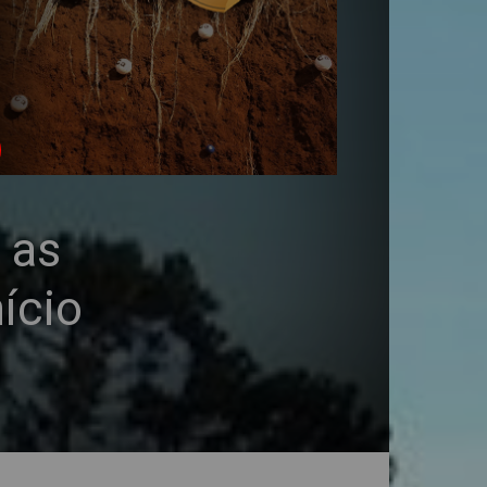
 as
ício