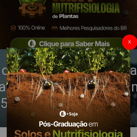
X
dos cultivos apresenta
avouras de trigo e do in
25