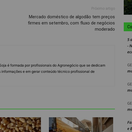
Próximo artigo
Mercado doméstico de algodão tem preços
firmes em setembro, com fluxo de negócios
Co
moderado
5 
- 
ec
GE
s Soja é formada por profissionais do Agronegócio que se dedicam
mo
 informações e em gerar conteúdo técnico profissional de
GE
mo
GE
mo
Fa
e 