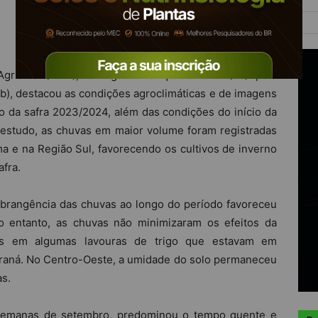
rícola (BMA), divulgado na quinta-feira (26) pela
), destacou as condições agroclimáticas e de imagens
rno da safra 2023/2024, além das condições do início da
estudo, as chuvas em maior volume foram registradas
 e na Região Sul, favorecendo os cultivos de inverno
afra.
abrangência das chuvas ao longo do período favoreceu
No entanto, as chuvas não minimizaram os efeitos da
ras em algumas lavouras de trigo que estavam em
raná. No Centro-Oeste, a umidade do solo permaneceu
as.
 semanas de setembro, predominou o tempo quente e