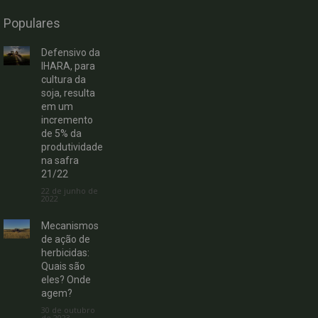
Populares
Defensivo da
IHARA, para
cultura da
soja, resulta
em um
incremento
de 5% da
produtividade
na safra
21/22
22 de junho de
2022
Mecanismos
de ação de
herbicidas:
Quais são
eles? Onde
agem?
30 de outubro
de 2023