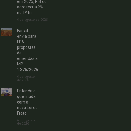
em 2025, PIB do
agro recua 2%
no 1º tri
6 de agosto de 2026
Farsul
envia para
FPA
propostas
de
emendas à
MP
1.376/2026
6 de agosto
de 2026
Entenda o
que muda
com a
nova Lei do
Frete
6 de agosto
de 2026