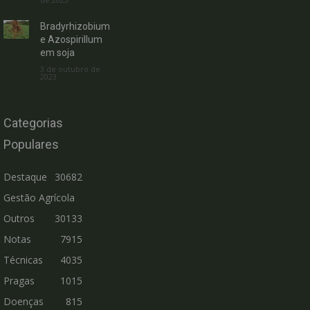
Bradyrhizobium
e Azospirillum
em soja
3 de outubro de
2023
Categorias
Populares
Destaque
30682
Gestão Agrícola
Outros
30133
Notas
7915
Técnicas
4035
Pragas
1015
Doenças
815