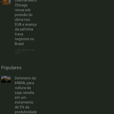
Ceema/Milho:
Chicago
recua sob
pressão do
clima nos
EUA e avanço
da safrinha
trava
negócios no
Brasil
7 de agosto de
2026
Populares
Defensivo da
IHARA, para
cultura da
soja, resulta
em um
incremento
de 5% da
produtividade