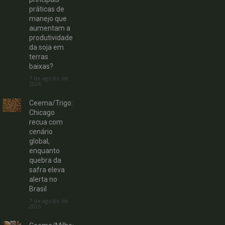
práticas de
manejo que
aumentam a
produtividade
da soja em
terras
baixas?
7 de agosto de
2026
Ceema/Trigo:
Chicago
recua com
cenário
global,
enquanto
quebra da
safra eleva
alerta no
Brasil
7 de agosto de
2026