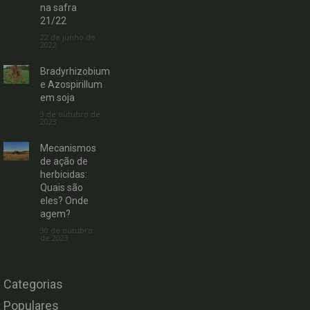
na safra
21/22
22 de junho de
2022
Bradyrhizobium
e Azospirillum
em soja
3 de outubro de
2023
Mecanismos
de ação de
herbicidas:
Quais são
eles? Onde
agem?
30 de outubro
de 2023
Categorias
Populares