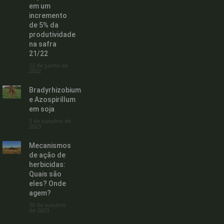
em um
incremento
de 5% da
produtividade
na safra
21/22
22 de junho de
2022
Bradyrhizobium
e Azospirillum
em soja
3 de outubro de
2023
Mecanismos
de ação de
herbicidas:
Quais são
eles? Onde
agem?
30 de outubro
de 2023