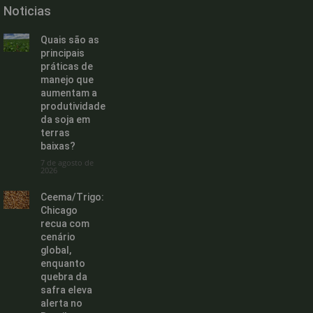
Noticias
Quais são as
principais
práticas de
manejo que
aumentam a
produtividade
da soja em
terras
baixas?
7 de agosto de
2026
Ceema/Trigo:
Chicago
recua com
cenário
global,
enquanto
quebra da
safra eleva
alerta no