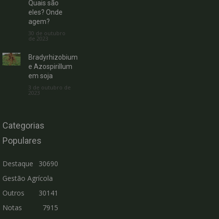
Quais são
eles? Onde
agem?
30 de outubro
de 2023
Bradyrhizobium
e Azospirillum
em soja
3 de outubro de
2023
Categorias
Populares
Destaque
30690
Gestão Agrícola
Outros
30141
Notas
7915