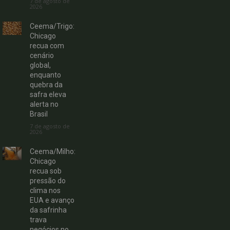
7 de agosto de
2026
Ceema/Trigo:
Chicago
recua com
cenário
global,
enquanto
quebra da
safra eleva
alerta no
Brasil
7 de agosto de
2026
Ceema/Milho:
Chicago
recua sob
pressão do
clima nos
EUA e avanço
da safrinha
trava
negócios no