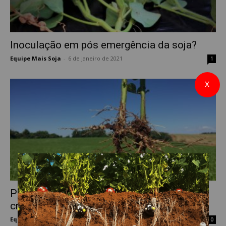
Inoculação em pós emergência da soja?
Equipe Mais Soja
-
6 de janeiro de 2021
1
X
Pesquisas com bactérias promotoras de
crescimento é realizada por Grupo de...
Equipe Mais Soja
-
16 de janeiro de 2020
0