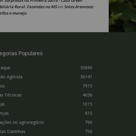
ar Surpresas na Primeira Safra - Casa Green
iliária Rural: Fazendas no MS
Solos Arenosos:
em
afios e manejo
egorias Populares
taque
30690
ão Agrícola
30141
ros
7915
as Técnicas
4036
gas
1015
nças
815
vações no agronegócio
790
tas Daninhas
750