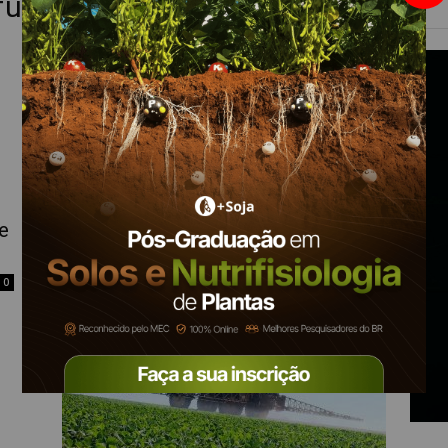
fungicidas
e
Correto posicionamento de
fungicidas reduz perdas de
produtividade
0
Equipe Mais Soja
-
22 de agosto de 2024
0