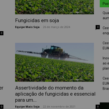
Pos
Quai
aum
Fungicidas em soja
Equipe Mais Soja
-
26 de março de 2024
0
Cee
enqu
0
Cee
EUA 
Ino
ao e
pla
Cee
EUA
er
Assertividade do momento da
Bras
aplicação de fungicidas e essencial
para um...
Equipe Mais Soja
-
22 de novembro de 2021
0
0