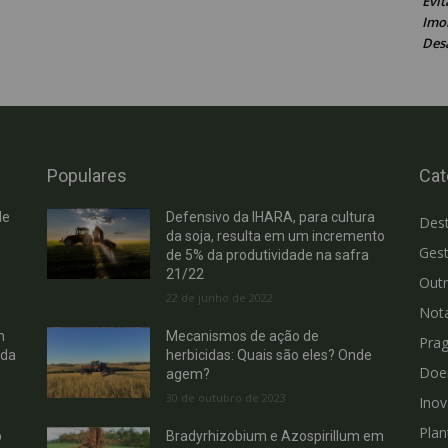
Evit
Imob
Des
Populares
Cat
de
Defensivo da IHARA, para cultura
Des
da soja, resulta em um incremento
Gest
de 5% da produtividade na safra
21/22
Out
22 de junho de 2022
Not
m
Mecanismos de ação de
Pra
 da
herbicidas: Quais são eles? Onde
Doe
agem?
30 de outubro de 2023
Ino
Plan
b
Bradyrhizobium e Azospirillum em