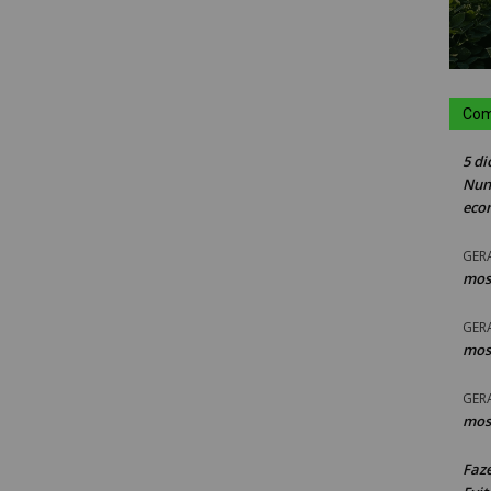
Com
5 di
Nun
eco
GER
mos
GER
mos
GER
mos
Faz