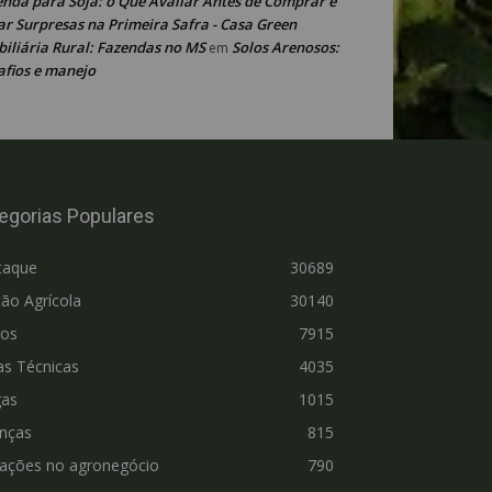
enda para Soja: o Que Avaliar Antes de Comprar e
ar Surpresas na Primeira Safra - Casa Green
iliária Rural: Fazendas no MS
Solos Arenosos:
em
afios e manejo
egorias Populares
taque
30689
ão Agrícola
30140
ros
7915
as Técnicas
4035
gas
1015
nças
815
vações no agronegócio
790