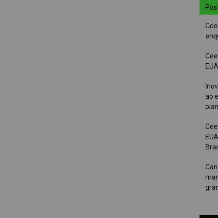
Pos
Cee
enqu
Cee
EUA 
Ino
ao e
pla
Cee
EUA
Bras
Can
man
gra