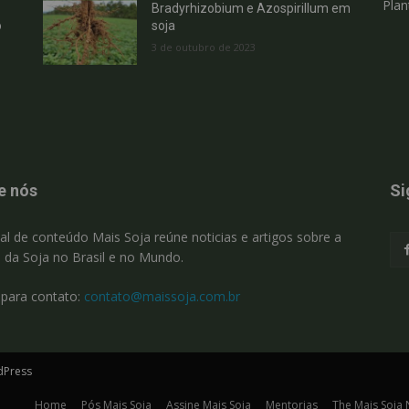
Plan
Bradyrhizobium e Azospirillum em
o
soja
3 de outubro de 2023
e nós
Si
al de conteúdo Mais Soja reúne noticias e artigos sobre a
a da Soja no Brasil e no Mundo.
 para contato:
contato@maissoja.com.br
dPress
Home
Pós Mais Soja
Assine Mais Soja
Mentorias
The Mais Soja