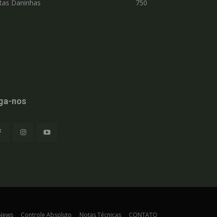
tas Daninhas
750
ga-nos
 News
Controle Absoluto
Notas Técnicas
CONTATO