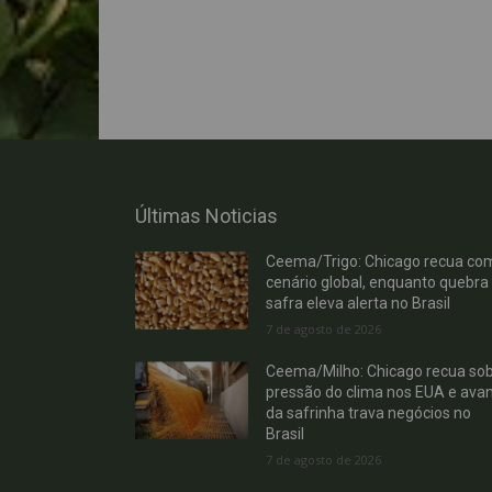
Últimas Noticias
Ceema/Trigo: Chicago recua co
cenário global, enquanto quebra
safra eleva alerta no Brasil
7 de agosto de 2026
Ceema/Milho: Chicago recua so
pressão do clima nos EUA e ava
da safrinha trava negócios no
Brasil
7 de agosto de 2026