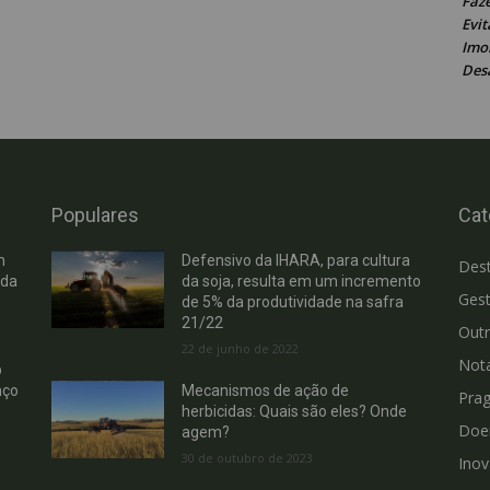
Faz
Evit
Imob
Des
Populares
Cat
m
Defensivo da IHARA, para cultura
Des
 da
da soja, resulta em um incremento
Gest
de 5% da produtividade na safra
21/22
Out
22 de junho de 2022
Not
b
nço
Mecanismos de ação de
Pra
herbicidas: Quais são eles? Onde
Doe
agem?
30 de outubro de 2023
Ino