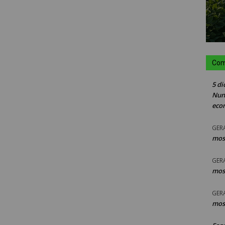
Com
5 di
Nun
eco
GER
mos
GER
mos
GER
mos