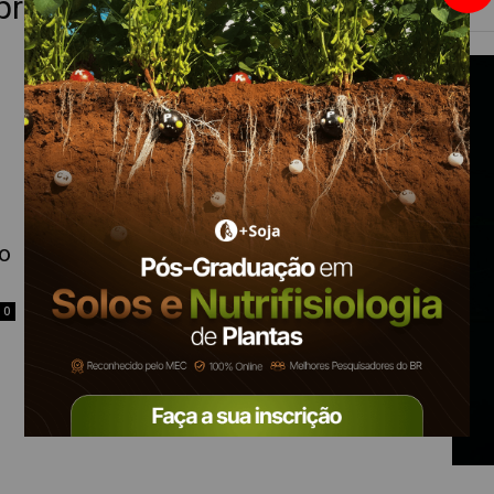
produtos
do
0