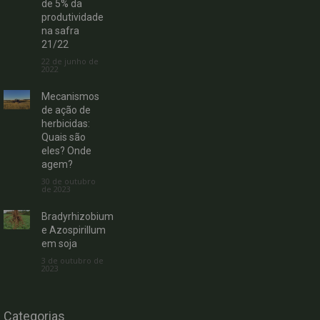
de 5% da
produtividade
na safra
21/22
22 de junho de
2022
Mecanismos
de ação de
herbicidas:
Quais são
eles? Onde
agem?
30 de outubro
de 2023
Bradyrhizobium
e Azospirillum
em soja
3 de outubro de
2023
Categorias