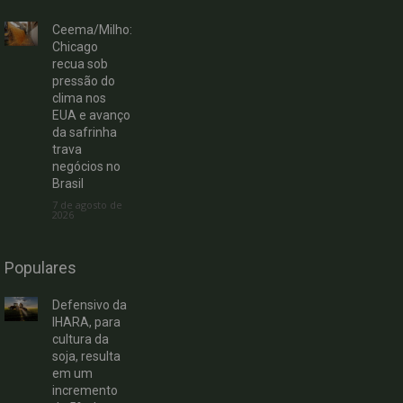
Ceema/Milho:
Chicago
recua sob
pressão do
clima nos
EUA e avanço
da safrinha
trava
negócios no
Brasil
7 de agosto de
2026
Populares
Defensivo da
IHARA, para
cultura da
soja, resulta
em um
incremento