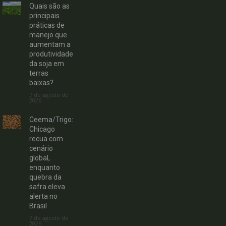
Quais são as
principais
práticas de
manejo que
aumentam a
produtividade
da soja em
terras
baixas?
7 de agosto de
2026
Ceema/Trigo:
Chicago
recua com
cenário
global,
enquanto
quebra da
safra eleva
alerta no
Brasil
7 de agosto de
2026