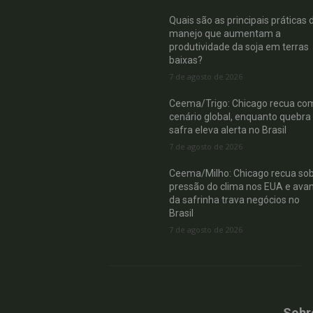
Quais são as principais práticas 
manejo que aumentam a
produtividade da soja em terras
baixas?
7 de agosto de 2026
Ceema/Trigo: Chicago recua co
cenário global, enquanto quebra
safra eleva alerta no Brasil
7 de agosto de 2026
Ceema/Milho: Chicago recua so
pressão do clima nos EUA e ava
da safrinha trava negócios no
Brasil
7 de agosto de 2026
Sobr