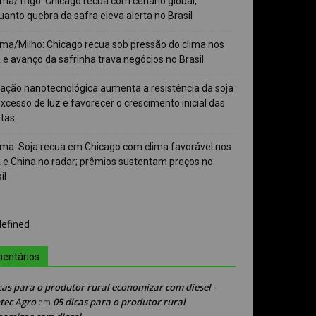
ma/Trigo: Chicago recua com cenário global,
anto quebra da safra eleva alerta no Brasil
ma/Milho: Chicago recua sob pressão do clima nos
e avanço da safrinha trava negócios no Brasil
vação nanotecnológica aumenta a resistência da soja
xcesso de luz e favorecer o crescimento inicial das
ntas
ma: Soja recua em Chicago com clima favorável nos
 e China no radar; prêmios sustentam preços no
il
entários
cas para o produtor rural economizar com diesel -
tec Agro
05 dicas para o produtor rural
em