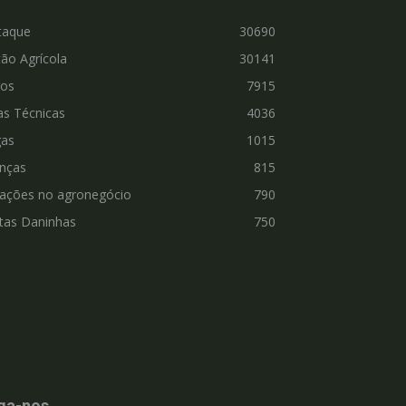
taque
30690
ão Agrícola
30141
ros
7915
as Técnicas
4036
gas
1015
nças
815
vações no agronegócio
790
tas Daninhas
750
ga-nos