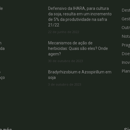
de
Defensivo da IHARA, para cultura
Des
da soja, resulta em um incremento
Gest
de 5% da produtividade na safra
21/22
Out
22 de junho de 2022
Not
m
Mecanismos de ação de
Pra
 da
herbicidas: Quais são eles? Onde
Doe
agem?
30 de outubro de 2023
Ino
Plan
b
Bradyrhizobium e Azospirillum em
nço
soja
3 de outubro de 2023
e nós
Si