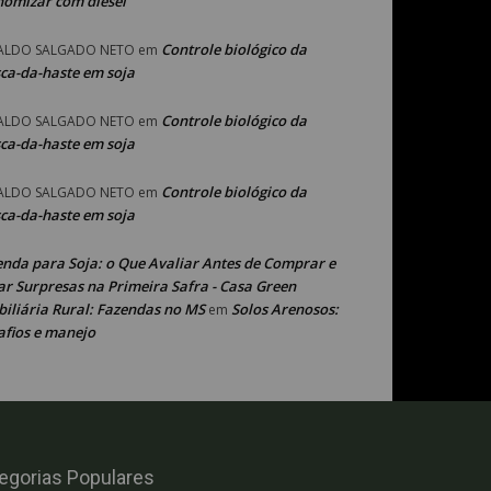
nomizar com diesel
Controle biológico da
ALDO SALGADO NETO
em
ca-da-haste em soja
Controle biológico da
ALDO SALGADO NETO
em
ca-da-haste em soja
Controle biológico da
ALDO SALGADO NETO
em
ca-da-haste em soja
enda para Soja: o Que Avaliar Antes de Comprar e
ar Surpresas na Primeira Safra - Casa Green
iliária Rural: Fazendas no MS
Solos Arenosos:
em
afios e manejo
egorias Populares