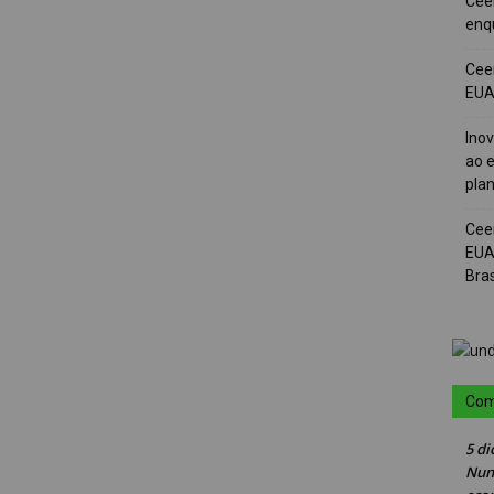
Cee
enqu
Cee
EUA 
Ino
ao e
pla
Cee
EUA
Bras
Com
5 di
Nun