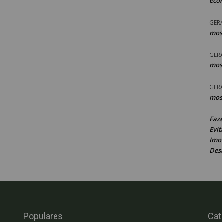
eco
GER
mos
GER
mos
GER
mos
Faz
Evit
Imob
Des
Populares
Cat