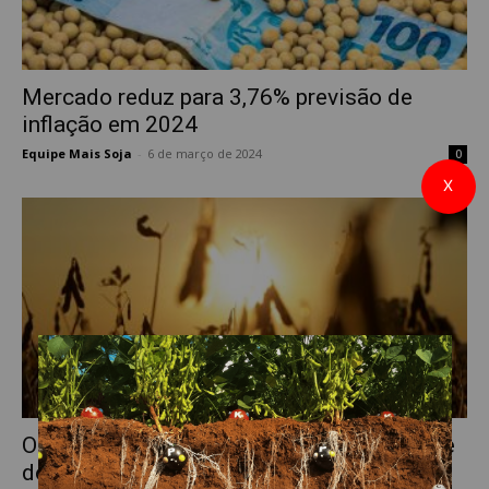
Mercado reduz para 3,76% previsão de
inflação em 2024
Equipe Mais Soja
-
6 de março de 2024
0
X
Os impactos da Selic na vida do produtor e
do consumidor