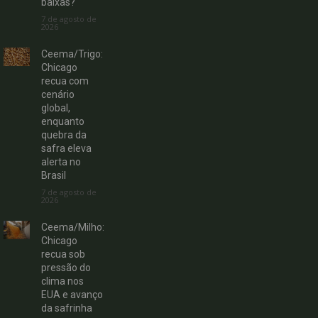
baixas?
7 de agosto de
2026
Ceema/Trigo:
Chicago
recua com
cenário
global,
enquanto
quebra da
safra eleva
alerta no
Brasil
7 de agosto de
2026
Ceema/Milho:
Chicago
recua sob
pressão do
clima nos
EUA e avanço
da safrinha