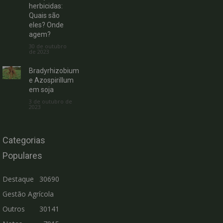
herbicidas:
Quais são
eles? Onde
agem?
30 de outubro
de 2023
Bradyrhizobium
e Azospirillum
em soja
3 de outubro de
2023
Categorias
Populares
Destaque
30690
Gestão Agrícola
Outros
30141