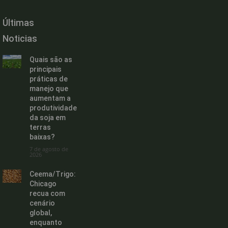
Últimas
Noticias
Quais são as
principais
práticas de
manejo que
aumentam a
produtividade
da soja em
terras
baixas?
7 de agosto de
2026
Ceema/Trigo:
Chicago
recua com
cenário
global,
enquanto