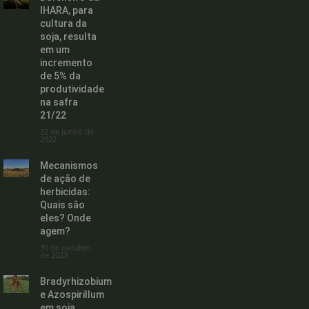
IHARA, para
cultura da
soja, resulta
em um
incremento
de 5% da
produtividade
na safra
21/22
22 de junho de
2022
Mecanismos
de ação de
herbicidas:
Quais são
eles? Onde
agem?
30 de outubro
de 2023
Bradyrhizobium
e Azospirillum
em soja