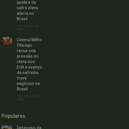
quebra da
safra eleva
alerta no
Brasil
7 de agosto de
2026
Ceema/Milho:
Chicago
recua sob
pressão do
clima nos
EUA e avanço
da safrinha
trava
negócios no
Brasil
7 de agosto de
2026
Populares
Defensivo da