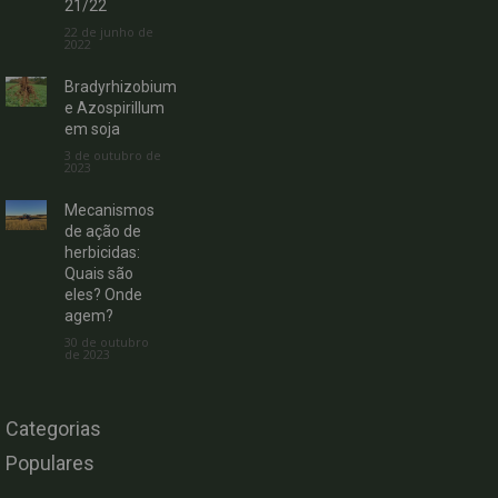
21/22
22 de junho de
2022
Bradyrhizobium
e Azospirillum
em soja
3 de outubro de
2023
Mecanismos
de ação de
herbicidas:
Quais são
eles? Onde
agem?
30 de outubro
de 2023
Categorias
Populares