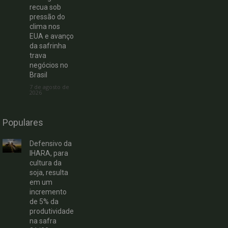
recua sob
pressão do
clima nos
EUA e avanço
da safrinha
trava
negócios no
Brasil
7 de agosto de
2026
Populares
Defensivo da
IHARA, para
cultura da
soja, resulta
em um
incremento
de 5% da
produtividade
na safra