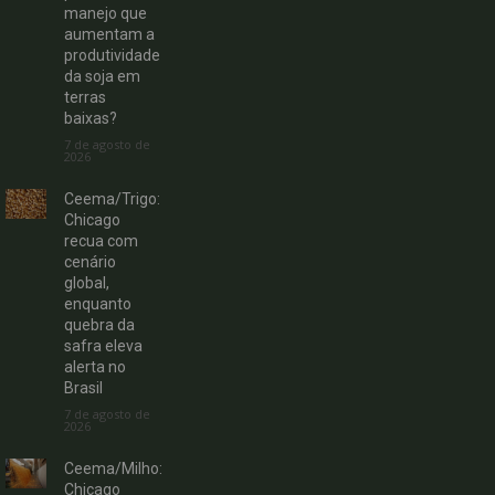
manejo que
aumentam a
produtividade
da soja em
terras
baixas?
7 de agosto de
2026
Ceema/Trigo:
Chicago
recua com
cenário
global,
enquanto
quebra da
safra eleva
alerta no
Brasil
7 de agosto de
2026
Ceema/Milho:
Chicago