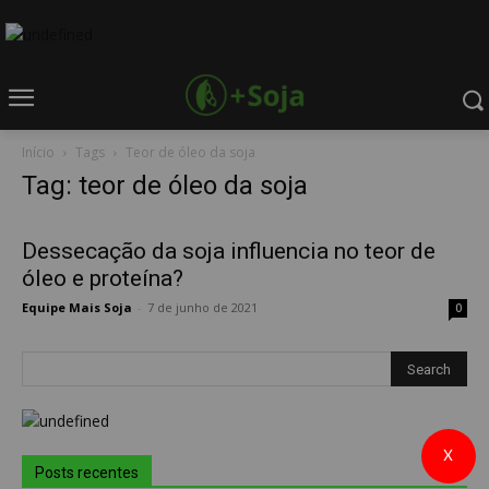
Início
Tags
Teor de óleo da soja
Tag: teor de óleo da soja
Dessecação da soja influencia no teor de
óleo e proteína?
Equipe Mais Soja
-
7 de junho de 2021
0
X
Posts recentes