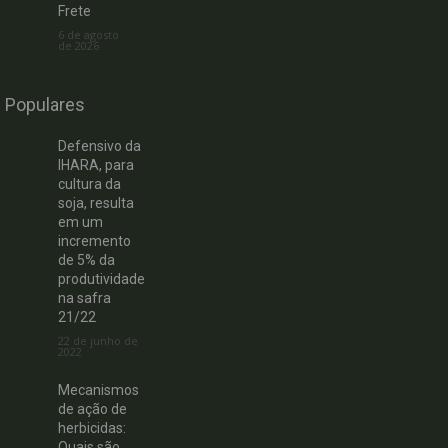
Frete
6 de agosto
de 2026
Populares
Defensivo da
IHARA, para
cultura da
soja, resulta
em um
incremento
de 5% da
produtividade
na safra
21/22
22 de junho de
2022
Mecanismos
de ação de
herbicidas:
Quais são