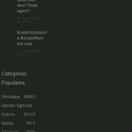
eles? Onde
agem?
30 de outubro
de 2023
Bradyrhizobium
e Azospirillum
em soja
3 de outubro de
2023
Categorias
Populares
Destaque
30682
Gestão Agrícola
Outros
30133
Notas
7915
Técnicas
4035