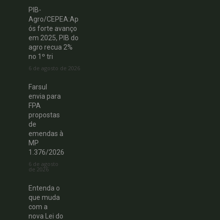
PIB-
Agro/CEPEA:Ap
ós forte avanço
em 2025, PIB do
agro recua 2%
no 1º tri
6 de agosto de 2026
Farsul
envia para
FPA
propostas
de
emendas à
MP
1.376/2026
6 de agosto
de 2026
Entenda o
que muda
com a
nova Lei do