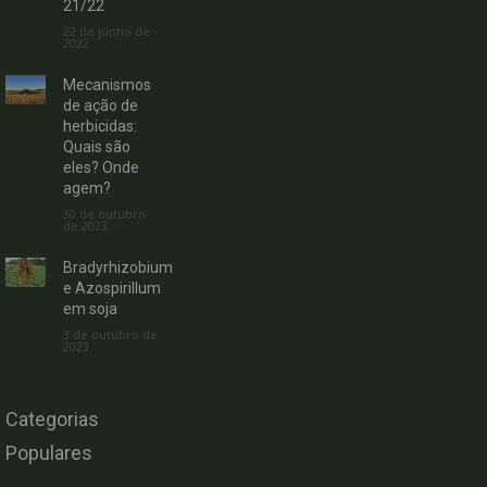
21/22
22 de junho de
2022
Mecanismos
de ação de
herbicidas:
Quais são
eles? Onde
agem?
30 de outubro
de 2023
Bradyrhizobium
e Azospirillum
em soja
3 de outubro de
2023
Categorias
Populares