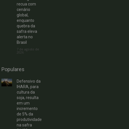
recua com
cenário
global,
enquanto
quebra da
safra eleva
alerta no
Brasil
7 de agosto de
2026
Populares
Defensivo da
IHARA, para
cultura da
soja, resulta
em um
incremento
de 5% da
produtividade
na safra