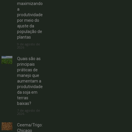
maximizando
a
produtividade
por meio do
ajuste da
população de
plantas
9 de agosto de
2026
Quais são as
principais
práticas de
manejo que
aumentam a
produtividade
da soja em
terras
baixas?
7 de agosto de
2026
Ceema/Trigo:
Chicago