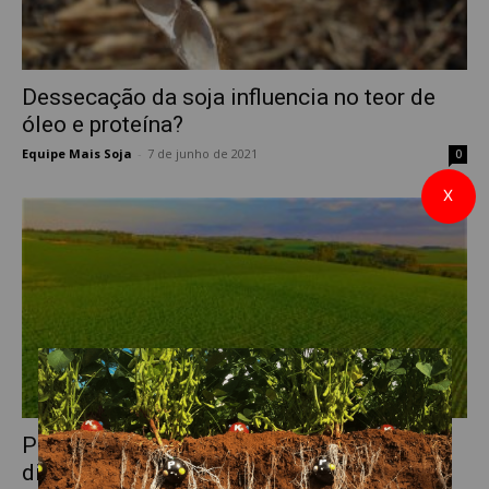
Dessecação da soja influencia no teor de
óleo e proteína?
Equipe Mais Soja
-
7 de junho de 2021
0
X
Plantação de soja: teor de proteína é
diferencial competitivo