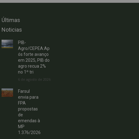
Últimas
Noticias
PIB-
Agro/CEPEA:Ap
ós forte avanço
em 2025, PIB do
agro recua 2%
no 1º tri
6 de agosto de 2026
Farsul
envia para
FPA
propostas
de
emendas à
MP
1.376/2026