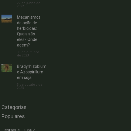
22 de junho de
2022
Mecanismos
de ação de
herbicidas:
Quais são
eles? Onde
agem?
30 de outubro
de 2023
Bradyrhizobium
e Azospirillum
em soja
3 de outubro de
2023
Categorias
Populares
Destaque
30682