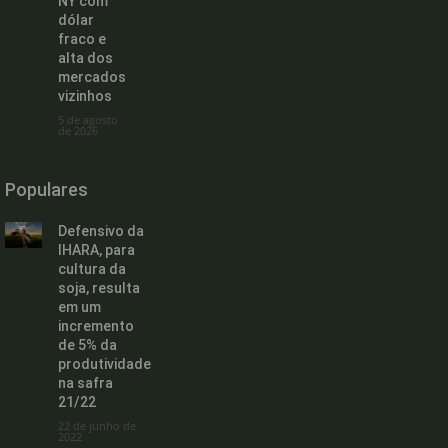
NY com
dólar
fraco e
alta dos
mercados
vizinhos
5 de agosto
de 2026
Populares
Defensivo da
IHARA, para
cultura da
soja, resulta
em um
incremento
de 5% da
produtividade
na safra
21/22
22 de junho de
2022