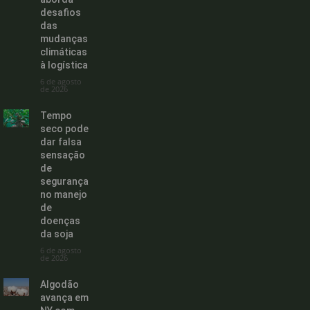
desafios
das
mudanças
climáticas
à logística
6 de agosto
de 2026
Tempo
seco pode
dar falsa
sensação
de
segurança
no manejo
de
doenças
da soja
6 de agosto
de 2026
Algodão
avança em