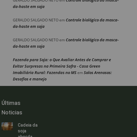
Controle biológico da mosca-
GERALDO SALGADO NETO
em
da-haste em soja
Controle biológico da mosca-
GERALDO SALGADO NETO
em
da-haste em soja
Controle biológico da mosca-
GERALDO SALGADO NETO
em
da-haste em soja
Fazenda para Soja: o Que Avaliar Antes de Comprar e
Evitar Surpresas na Primeira Safra - Casa Green
Imobiliária Rural: Fazendas no MS
Solos Arenosos:
em
Desafios e manejo
Últimas
Noticias
Cadeia da
soja
aborda