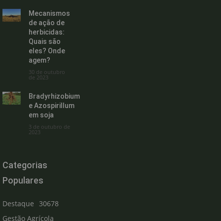
Mecanismos
de ação de
herbicidas:
Quais são
eles? Onde
agem?
30 de outubro
de 2023
Bradyrhizobium
e Azospirillum
em soja
3 de outubro de
2023
Categorias
Populares
Destaque
30678
Gestão Agrícola