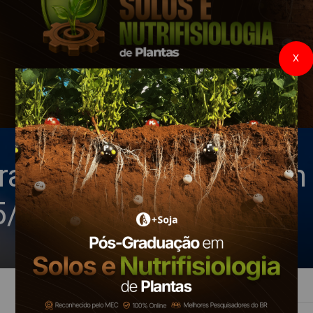
X
a de soja do Brasil em
5/26