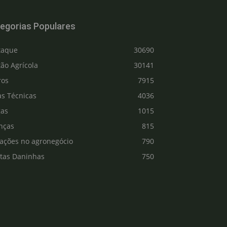
egorias Populares
taque
30690
ão Agrícola
30141
ros
7915
as Técnicas
4036
gas
1015
nças
815
vações no agronegócio
790
ntas Daninhas
750