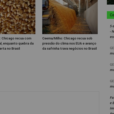
Co
5 
- 
ec
: Chicago recua com
Ceema/Milho: Chicago recua sob
al, enquanto quebra da
pressão do clima nos EUA e avanço
GE
erta no Brasil
da safrinha trava negócios no Brasil
mo
GE
mo
GE
mo
Fa
e 
Im
Ar