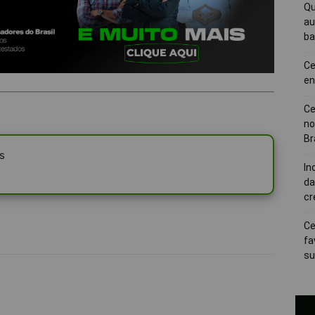
Qu
au
ba
Ce
en
Ce
no
Br
s
In
da
cr
Ce
fa
su