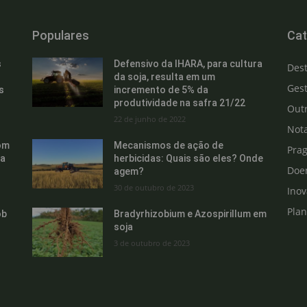
Populares
Cat
s
Defensivo da IHARA, para cultura
Des
da soja, resulta em um
Gest
s
incremento de 5% da
produtividade na safra 21/22
Out
22 de junho de 2022
Not
om
Mecanismos de ação de
Pra
ra
herbicidas: Quais são eles? Onde
Doe
agem?
30 de outubro de 2023
Ino
Pla
ob
Bradyrhizobium e Azospirillum em
soja
3 de outubro de 2023