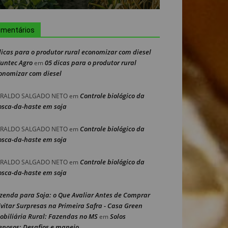
mentários
dicas para o produtor rural economizar com diesel
Nuntec Agro
05 dicas para o produtor rural
em
onomizar com diesel
Controle biológico da
RALDO SALGADO NETO
em
sca-da-haste em soja
Controle biológico da
RALDO SALGADO NETO
em
sca-da-haste em soja
Controle biológico da
RALDO SALGADO NETO
em
sca-da-haste em soja
zenda para Soja: o Que Avaliar Antes de Comprar
Evitar Surpresas na Primeira Safra - Casa Green
obiliária Rural: Fazendas no MS
Solos
em
enosos: Desafios e manejo