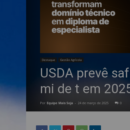
Destaque
Gestão Agrícola
USDA prevê safr
mi de t em 202
Por
Equipe Mais Soja
-
24 de março de 2025
0